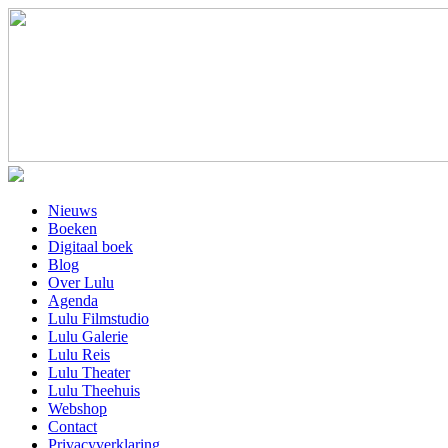
Nieuws
Boeken
Digitaal boek
Blog
Over Lulu
Agenda
Lulu Filmstudio
Lulu Galerie
Lulu Reis
Lulu Theater
Lulu Theehuis
Webshop
Contact
Privacyverklaring