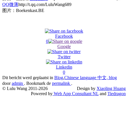
QQ微薄
http://t.qq.com/LuluWang689
图片：Boekenkast.BE
Facebook
0
Google
Twitter
Linkedin
0
Dit bericht werd geplaatst in
Blog
,
Chinese language 中文, blog
door
admin
. Bookmark de
permalink
.
© Lulu Wang 2011-2026
Design by
Xiaoling Huang
Powered by
Web App Consultant NL
and
Tiedragon