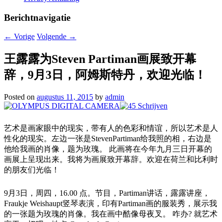
Berichtnavigatie
←
Vorige
Volgende
→
王露露为Steven Partiman画展致开幕
辞，9月3日，阿姆斯特丹，欢迎光临！
Posted on
augustus 11, 2015
by
admin
艺术是画家眼中的现实，带有人的色彩和情谊，所以艺术是人
性化的现实。左边一张是StevenPartiman给我照的相，右边是
他给我画的肖像，题为玫瑰。 此画将在今年九月三日开幕的
画展上呈现出来。我将为画展致开幕辞。欢迎在荷兰和比利时
的朋友们光临！
9月3日，周四，16.00 点。节目，Partiman讲话，露露讲座，
Fraukje Weishaupt竖琴表演，印有Partiman画的服装秀，展示我
的一张题为玫瑰的肖像。我在画中酷像母夜叉。 咋办? 就艺术