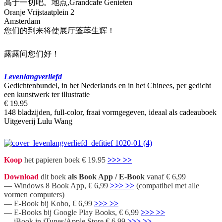
高于一切吧。地点,Grandcafe Genieten
Oranje Vrijstaatplein 2
Amsterdam
您们的到来将使展厅蓬荜生辉！
露露问您们好！
Levenlangverliefd
Gedichtenbundel, in het Nederlands en in het Chinees, per gedicht
een kunstwerk ter illustratie
€ 19.95
148 bladzijden, full-color, fraai vormgegeven, ideaal als cadeauboek
Uitgeverij Lulu Wang
Koop
het papieren boek € 19.95
>>> >>
Download
dit boek
als Book App / E-Book
vanaf € 6,99
— Windows 8 Book App, € 6,99
>>> >>
(compatibel met alle
vormen computers)
— E-Book bij Kobo, € 6,99
>>> >>
— E-Books bij Google Play Books, € 6,99
>>> >>
— iBook in iTunes/Apple Store € 6,99
>>> >>