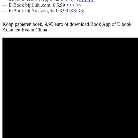
— E-Book bij Lulu.com, € 6,99
>>> >>
— E-Book bij Amazon, +- € 8,99
>>> >>
Koop papieren boek, 9,95 euro of download Book App of E-book
Adam en Eva in China