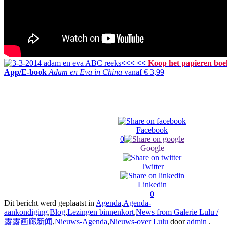
<<< <<
Koop het papieren boe
App/E-book
Adam en Eva in China
vanaf € 3,99
Facebook
0
Google
Twitter
Linkedin
0
Dit bericht werd geplaatst in
Agenda
,
Agenda-
aankondiging
,
Blog
,
Lezingen binnenkort
,
News from Galerie Lulu /
露露画廊新闻
,
Nieuws-Agenda
,
Nieuws-over Lulu
door
admin
.