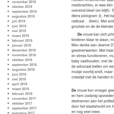
november 2019
meebrachten, er was één t
oktober 2019
overeind bleef (en blijft):
T
september 2019
diens pictogram 太. Het kar
augustus 2019
radicaal 、(klein). Met a
juli 2019
juni 2019
grootste en de de kleinste 
mei 2019
De
vrouw kan zich pri
maart 2019
kinderen klaar te staan, m
februari 2019
Men denke aan Jeanne D’A
januari 2019
december 2018
geestverwanten. Met haar 
november 2018
en stress functioneren, mu
oktober 2018
baby vasthouden, met de 
september 2018
de advocaat bellen om een
augustus 2018
muisje voorbij snelt, maa
juni 2018
crisistijd met de handen in 
mei 2018
april 2018
maart 2018
De
vrouw kon vroeger gee
februari 2018
en hem zodanig opvoeden d
november 2017
deelnemen aan het politie
oktober 2017
door het staatshoofd om ha
september 2017
en nog veel meer.
augustus 2017