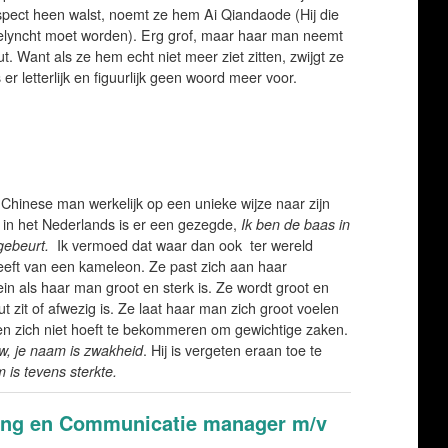
espect heen walst, noemt ze hem Ai Qiandaode (Hij die
lyncht moet worden). Erg grof, maar haar man neemt
t. Want als ze hem echt niet meer ziet zitten, zwijgt ze
r letterlijk en figuurlijk geen woord meer voor.
e Chinese man werkelijk op een unieke wijze naar zijn
 in het Nederlands is er een gezegde,
Ik ben de baas in
gebeurt.
Ik vermoed dat waar dan ook ter wereld
eft van een kameleon. Ze past zich aan haar
in als haar man groot en sterk is. Ze wordt groot en
t zit of afwezig is. Ze laat haar man zich groot voelen
n en zich niet hoeft te bekommeren om gewichtige zaken.
w, je naam is zwakheid
. Hij is vergeten eraan toe te
 is tevens sterkte.
ting en Communicatie manager m/v