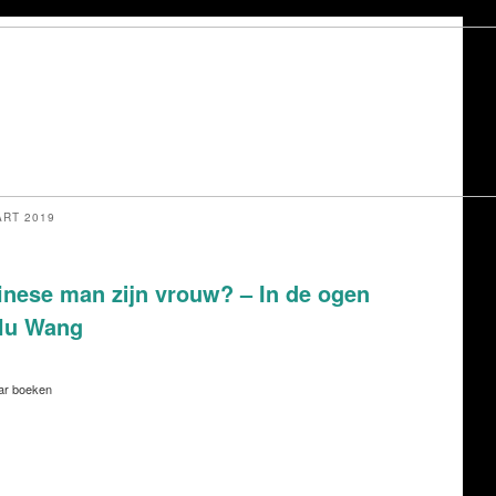
RT 2019
nese man zijn vrouw? – In de ogen
ulu Wang
aar boeken