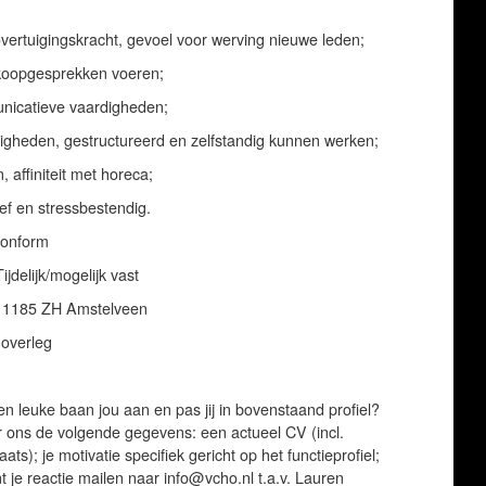
overtuigingskracht, gevoel voor werving nieuwe leden;
erkoopgesprekken voeren;
nicatieve vaardigheden;
igheden, gestructureerd en zelfstandig kunnen werken;
affiniteit met horeca;
ief en stressbestendig.
conform
ijdelijk/mogelijk vast
, 1185 ZH Amstelveen
 overleg
n leuke baan jou aan en pas jij in bovenstaand profiel?
 ons de volgende gegevens: een actueel CV (incl.
s); je motivatie specifiek gericht op het functieprofiel;
t je reactie mailen naar info@vcho.nl t.a.v. Lauren