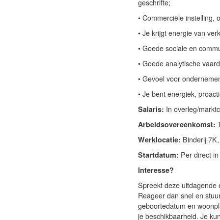
geschrifte;
• Commerciële instelling, 
• Je krijgt energie van v
• Goede sociale en commu
• Goede analytische vaard
• Gevoel voor ondernemen, 
• Je bent energiek, proact
Salaris:
In overleg/markt
Arbeidsovereenkomst:
T
Werklocatie:
Binderij 7K
Startdatum:
Per direct in
Interesse?
Spreekt deze uitdagende e
Reageer dan snel en stuur
geboortedatum en woonplaat
je beschikbaarheid. Je kun