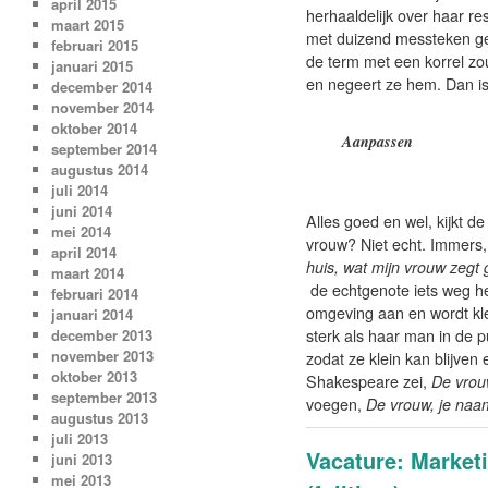
april 2015
herhaaldelijk over haar r
maart 2015
met duizend messteken ge
februari 2015
de term met een korrel zou
januari 2015
en negeert ze hem. Dan is e
december 2014
november 2014
oktober 2014
Aanpassen
september 2014
augustus 2014
juli 2014
juni 2014
Alles goed en wel, kijkt d
mei 2014
vrouw? Niet echt. Immers,
april 2014
huis, wat mijn vrouw zegt 
maart 2014
de echtgenote iets weg he
februari 2014
omgeving aan en wordt kle
januari 2014
december 2013
sterk als haar man in de pu
november 2013
zodat ze klein kan blijve
oktober 2013
Shakespeare zei,
De vrou
september 2013
voegen,
De vrouw, je naam
augustus 2013
juli 2013
Vacature: Marke
juni 2013
mei 2013