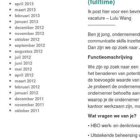
(fulltime)
april 2013
maart 2013
Ik post hier voor een bevr
februari 2013
vacature – Lulu Wang
januari 2013
——————-
december 2012
november 2012
Ben jij jong, ondernemend,
oktober 2012
communicatie skills inzett
september 2012
Dan zijn we op zoek naar
augustus 2012
Functieomschrijving
juli 2012
juni 2012
We zijn op zoek naar een
mei 2012
het benaderen van potent
april 2012
de toevoegde waarde van 
maart 2012
Je probeert de ondernemer 
februari 2012
januari 2012
ondernemer behoefte aan 
december 2011
waarop je de ondernemer op
november 2011
kantoor werkzaam zijn, ma
oktober 2011
Wat vragen we van je?
• HBO werk- en denknivea
• Uitstekende beheersing 