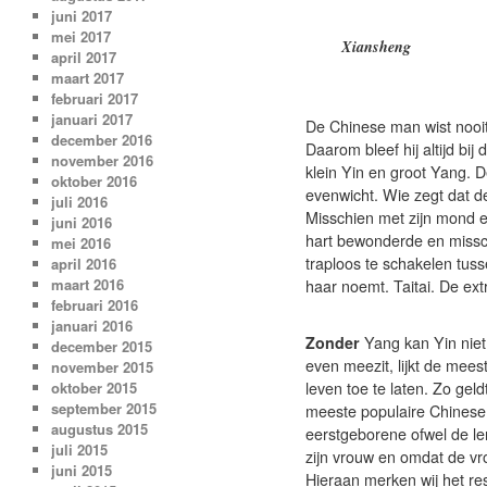
juni 2017
mei 2017
Xiansheng
april 2017
maart 2017
februari 2017
januari 2017
De Chinese man wist nooit
december 2016
Daarom bleef hij altijd bij
november 2016
klein Yin en groot Yang. D
oktober 2016
evenwicht. Wie zegt dat 
juli 2016
Misschien met zijn mond en
juni 2016
hart bewonderde en missc
mei 2016
traploos te schakelen tusse
april 2016
maart 2016
haar noemt. Taitai. De ex
februari 2016
januari 2016
Zonder
Yang kan Yin niet
december 2015
even meezit, lijkt de mee
november 2015
oktober 2015
leven toe te laten. Zo geld
september 2015
meeste populaire Chinese
augustus 2015
eerstgeborene ofwel de le
juli 2015
zijn vrouw en omdat de vro
juni 2015
Hieraan merken wij het re