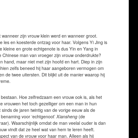
 wanneer zijn vrouw klein werd en wanneer groot.
 de les en koesterde ontzag voor haar. Volgens Yi Jing is
e kleine en grote echtgenote is dus Yin en Yang in
de Chinese man van vroeger zijn vrouw onderdrukte?
 hand, maar niet met zijn hoofd en hart. Diep in zijn
hien zelfs beneed hij haar aangeboren vermogen om
n de twee uitersten. Dit blijkt uit de manier waarop hij
treme.
 bestaan. Hoe zelfredzaam een vrouw ook is, als het
ste vrouwen het toch gezelliger om een man in hun
t sinds de jaren twintig van de vorige eeuw als de
 benaming voor ‘echtgenoot’
Xiansheng
(de
raar). Waarschijnlijk omdat de man veelal ouder is dan
uw vindt dat ze heel wat van hem te leren heeft.
spect van de vrouw voor haar man. Alleen als hij