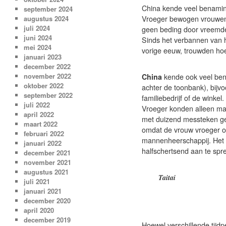
China kende veel benaminge
september 2024
augustus 2024
Vroeger bewogen vrouwen z
juli 2024
geen beding door vreemde 
juni 2024
Sinds het verbannen van h
mei 2024
vorige eeuw, trouwden hoe
januari 2023
december 2022
november 2022
China
kende ook veel ben
oktober 2022
achter de toonbank), bijv
september 2022
familiebedrijf of de winkel.
juli 2022
Vroeger konden alleen ma
april 2022
met duizend messteken gel
maart 2022
omdat de vrouw vroeger o
februari 2022
mannenheerschappij. Het 
januari 2022
halfschertsend aan te sp
december 2021
november 2021
augustus 2021
Taitai
juli 2021
januari 2021
december 2020
april 2020
december 2019
Hoewel verschillende tijd