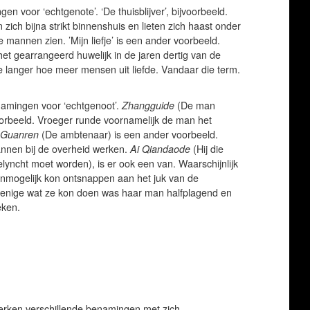
n voor ‘echtgenote’. ‘De thuisblijver’, bijvoorbeeld.
ich bijna strikt binnenshuis en lieten zich haast onder
mannen zien. ’Mijn liefje’ is een ander voorbeeld.
et gearrangeerd huwelijk in de jaren dertig van de
 langer hoe meer mensen uit liefde. Vandaar die term.
amingen voor ‘echtgenoot’.
Zhangguide
(De man
oorbeeld. Vroeger runde voornamelijk de man het
Guanren
(De ambtenaar) is een ander voorbeeld.
nnen bij de overheid werken.
Ai Qiandaode
(Hij die
yncht moet worden), is er ook een van. Waarschijnlijk
nmogelijk kon ontsnappen aan het juk van de
enige wat ze kon doen was haar man halfplagend en
reken.
perken verschillende benamingen met zich