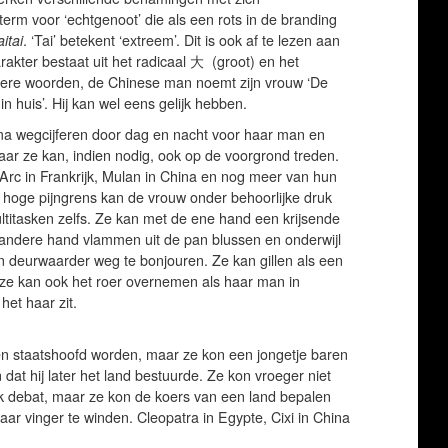
erm voor ‘echtgenoot’ die als een rots in de branding
aitai
. ‘Tai’ betekent ‘extreem’. Dit is ook af te lezen aan
akter bestaat uit het radicaal 大 (groot) en het
ndere woorden, de Chinese man noemt zijn vrouw ‘De
in huis’. Hij kan wel eens gelijk hebben.
ma wegcijferen door dag en nacht voor haar man en
aar ze kan, indien nodig, ook op de voorgrond treden.
rc in Frankrijk, Mulan in China en nog meer van hun
hoge pijngrens kan de vrouw onder behoorlijke druk
ltitasken zelfs. Ze kan met de ene hand een krijsende
andere hand vlammen uit de pan blussen en onderwijl
 deurwaarder weg te bonjouren. Ze kan gillen als een
r ze kan ook het roer overnemen als haar man in
het haar zit.
n staatshoofd worden, maar ze kon een jongetje baren
at hij later het land bestuurde. Ze kon vroeger niet
k debat, maar ze kon de koers van een land bepalen
ar vinger te winden. Cleopatra in Egypte, Cixi in China