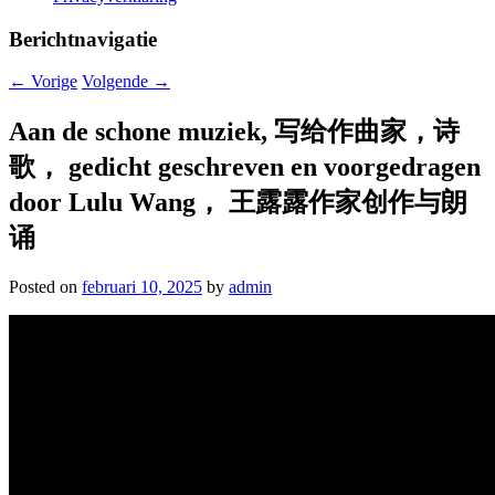
Berichtnavigatie
←
Vorige
Volgende
→
Aan de schone muziek, 写给作曲家，诗
歌， gedicht geschreven en voorgedragen
door Lulu Wang， 王露露作家创作与朗
诵
Posted on
februari 10, 2025
by
admin