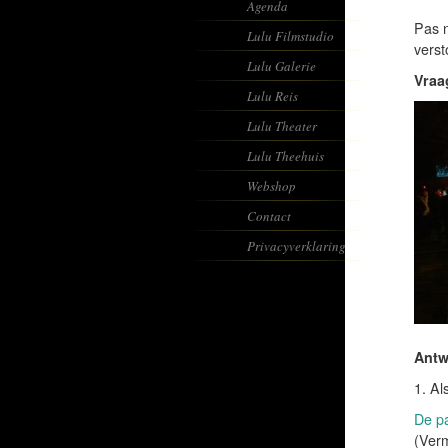
Agenda
Pas 
Lulu Filmstudio
verst
Lulu Galerie
Vraa
Lulu Reis
Lulu Theater
Lulu Theehuis
Webshop
Contact
Privacyverklaring
Antw
1. Al
De pa
(Verm