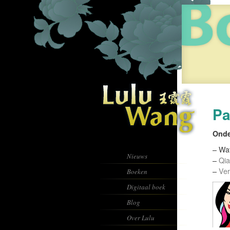
P
Onde
– Wat
Nieuws
–
Qia
–
Ver
Boeken
Digitaal boek
Blog
Over Lulu