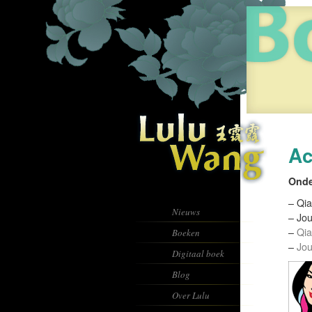
Ac
Onde
– Qia
Nieuws
– Jou
–
Qia
Boeken
–
Jou
Digitaal boek
Blog
Over Lulu