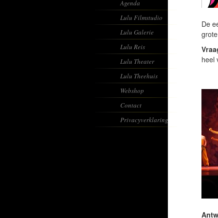
Agenda
Lulu Filmstudio
De ee
Lulu Galerie
grote
Lulu Reis
Vraa
heel
Lulu Theater
Lulu Theehuis
Webshop
Contact
Privacyverklaring
Antw