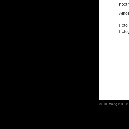
noot 
Alhoe
Foto 
Fotog
© Lulu Wang 2011-2