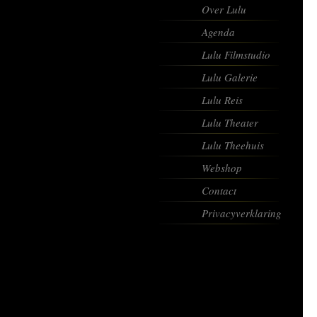
Over Lulu
Agenda
Lulu Filmstudio
Lulu Galerie
Lulu Reis
Lulu Theater
Lulu Theehuis
Webshop
Contact
Privacyverklaring