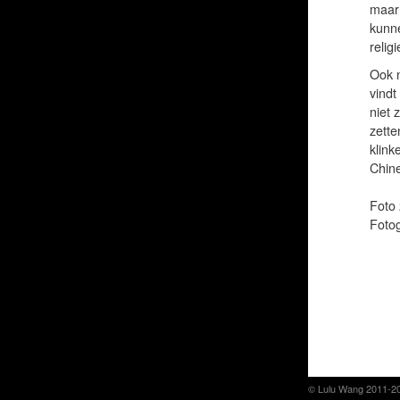
maar 
kunne
relig
Ook n
vindt
niet 
zette
klink
Chine
Foto
Foto
© Lulu Wang 2011-2