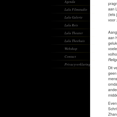
Agenda
pragm
aan L
Lulu Filmstudio
(iets
Lulu Galerie
voor 
Lulu Reis
Aange
Lulu Theater
aan h
Lulu Theehuis
geluk
voele
Webshop
volho
Contact
Relig
Privacyverklaring
Dit v
geen 
mense
omdat
ander
midde
Evenm
Schri
Zhang