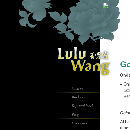
Go
Onde
– Ch
Nieuws
–
God
–
Ver
Boeken
Digitaal boek
Gelov
Blog
Al ho
Over Lulu
athe