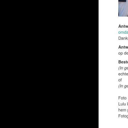
Antw
omda
Dank.
Antw
op de
Best
(In g
echte
of
(In g
Foto 
Lulu 
hem p
Fotog