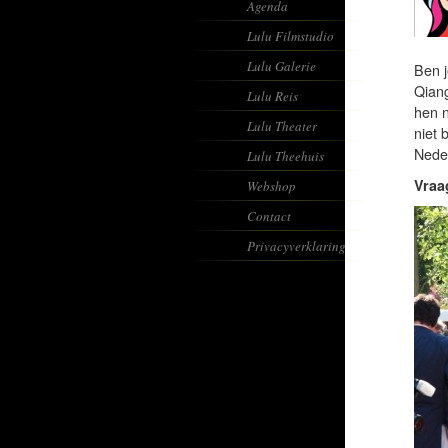
Agenda
Lulu Filmstudio
Lulu Galerie
Ben j
Qiang
Lulu Reis
hen n
Lulu Theater
niet 
Neder
Lulu Theehuis
Vraa
Webshop
Contact
Privacyverklaring