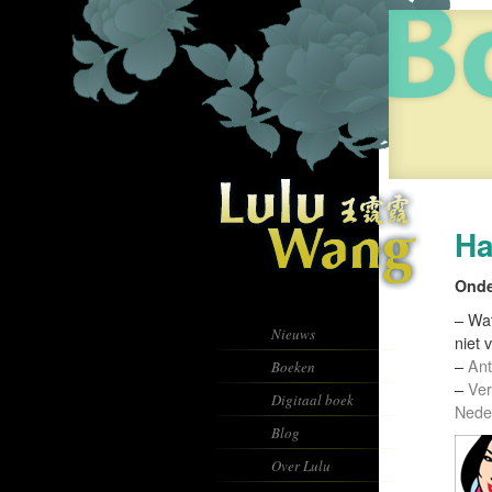
Ha
Onde
– Wat
Nieuws
niet 
–
Ant
Boeken
–
Ver
Digitaal boek
Neder
Blog
Over Lulu