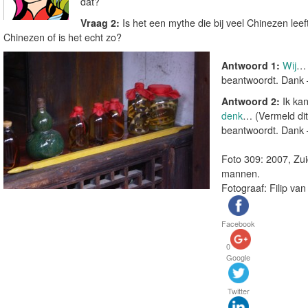
dat?
Vraag 2:
Is het een mythe die bij veel Chinezen lee
Chinezen of is het echt zo?
Antwoord 1:
Wij
… 
beantwoordt. Dank –
Antwoord 2:
Ik ka
denk
… (Vermeld dit
beantwoordt. Dank –
Foto 309: 2007, Zui
mannen.
Fotograaf: Filip van
Facebook
0
Google
Twitter