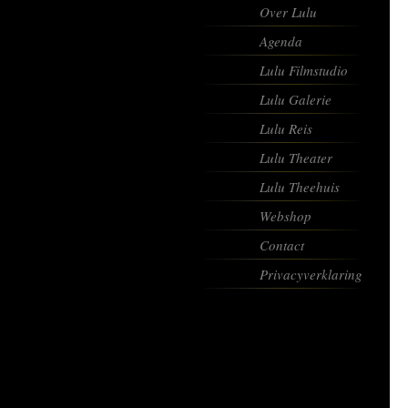
Over Lulu
Agenda
Lulu Filmstudio
Lulu Galerie
Lulu Reis
Lulu Theater
Lulu Theehuis
Webshop
Contact
Privacyverklaring