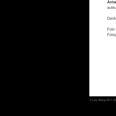
Antw
auteu
Dankz
Foto 
Fotog
© Lulu Wang 2011-2