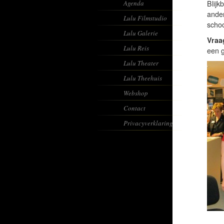
Agenda
Blijk
ander
Lulu Filmstudio
scho
Lulu Galerie
Vraa
Lulu Reis
een g
Lulu Theater
Lulu Theehuis
Webshop
Contact
Privacyverklaring