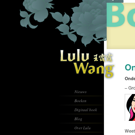
On
Onde
– Gro
Nieuws
Boeken
Digitaal boek
Blog
Over Lulu
Weet 