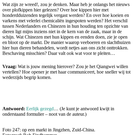
Wat zijn ze wreed!, zou je denken. Maar heb je onlangs het nieuws
over plofkippen hier gelezen? Over hoe kippen hier met
honderdduizenden tegelijk vergast werden? En over hoe koeien en
varkens met velerlei chemicaliën ingespoten werden? Het verschil
tussen Nederlanders en Chinezen in hun houding ten opzichte van
dieren ligt mijns inziens niet in de kern van de zaak, maar in de
schijn. Wat Chinezen met hun kippen en eenden doen, zie je open
en bloot op de markt. De manier waarop veeboeren en slachthuizen
hier hun dieren behandelen, wordt netjes aan ons zicht onttrokken.
Beschaving misschien? Daar valt ook wat voor te pleiten…
Vraag:
Wat is jouw mening hierover? Zou je het Qiangwei willen
vertellen? Hoe opener je met haar communiceert, hoe sneller wij tot
wederzijds begrip komen.
Antwoord:
Eerlijk gezegd
… (Je kunt je antwoord kwijt in
onderstaand formulier – noot van de auteur.)
Foto 247: op een markt in Jingzhen, Zuid-China.