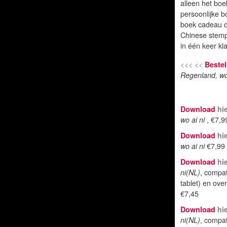
alleen het boe
persoonlijke b
boek cadeau do
Chinese stempe
in één keer kla
<<< <<
Bestel
Regenland, wo
Download
hi
wo ai ni
, €7,9
Download
hi
wo ai ni
€7,99
Download
hi
ni(NL)
, compat
tablet) en ove
€7,45
Download
hi
ni(NL)
, compat