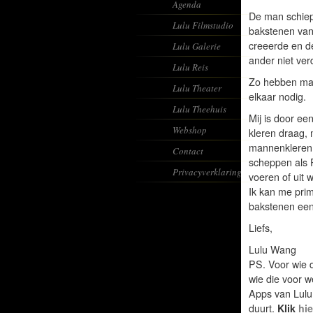
Agenda
De man schiep
Lulu Filmstudio
bakstenen van
creeerde en d
Lulu Galerie
ander niet ver
Lulu Reis
Zo hebben man
Lulu Theater
elkaar nodig.
Lulu Theehuis
Mij is door een
Webshop
kleren draag,
mannenkleren 
Contact
scheppen als 
Privacyverklaring
voeren of uit
Ik kan me prim
bakstenen een 
Liefs,
Lulu Wang
PS. Voor wie d
wie die voor w
Apps van Lulu
duurt.
Klik
hie