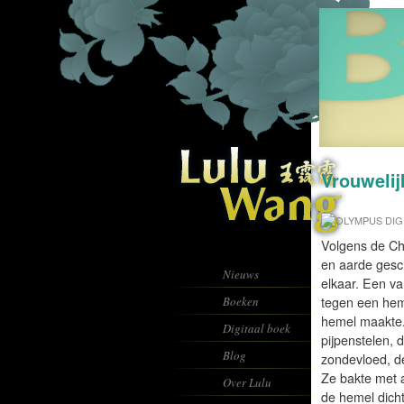
Vrouwelij
Volgens de Ch
en aarde ges
Nieuws
elkaar. Een va
Boeken
tegen een hem
hemel maakte.
Digitaal boek
pijpenstelen, 
Blog
zondevloed, d
Ze bakte met a
Over Lulu
de hemel dicht