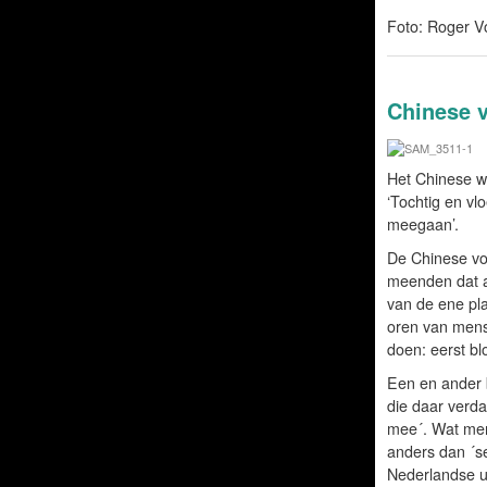
Foto: Roger V
Chinese v
Het Chinese wo
‘Tochtig en vlo
meegaan’.
De Chinese vo
meenden dat al
van de ene pla
oren van mens
doen: eerst b
Een en ander 
die daar verda
mee´. Wat men
anders dan ´s
Nederlandse ui