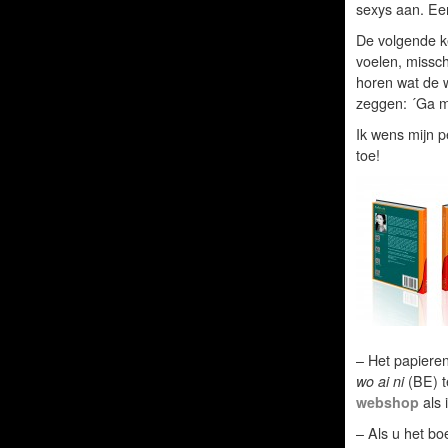
sexys aan. Ee
De volgende ke
voelen, missch
horen wat de w
zeggen: ´Ga ma
Ik wens mijn p
toe!
– Het papiere
wo ai ni
(BE) t
webshop
als 
– Als u het bo