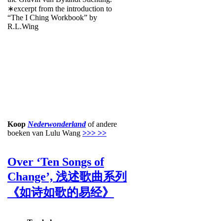
∗excerpt from the introduction to
“The I Ching Workbook” by
R.L.Wing
Koop
Nederwonderland
of andere
boeken van Lulu Wang
>>> >>
Over ‘Ten Songs of
Change’, 浅述歌曲系列
《如诗如歌的易经》