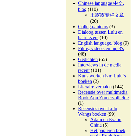
Chinese language 中文,
blog
(110)
王露露专栏文章
(20)
Collega-auteurs
(3)
Dialoog tussen Lulu en
haar lezers
(10)
English language, blog
(9)
Films, video's en mp 3's
(48)
Gedichten
(65)
Interviews in de media,
recent
(101)
Kunstwerken ivm Lulu´s
boeken
(2)
Literaire verhalen
(144)
Recensie over multimedia
Book App Zomervolliefde
(1)
Recensies over Lulu
Wangs boeken
(99)
Adam en Eva in
China
(5)
Het papieren boek
en de Book App