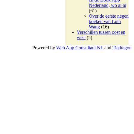
Nederland, wo ai ni
(61)
Over de eerste negen
boeken van Lulu
Wang
(16)
Verschillen tussen oost en
west
(5)
Powered by
Web App Consultant NL
and
Tiedragon