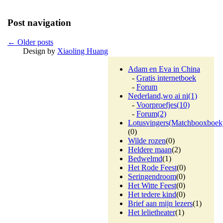
Post navigation
←
Older posts
Design by
Xiaoling Huang
Adam en Eva in China
-
Gratis internetboek
-
Forum
Nederland,wo ai ni
(1)
-
Voorproefjes
(10)
-
Forum
(2)
Lotusvingers(Matchbooxboek
(0)
Wilde rozen
(0)
Heldere maan
(2)
Bedwelmd
(1)
Het Rode Feest
(0)
Seringendroom
(0)
Het Witte Feest
(0)
Het tedere kind
(0)
Brief aan mijn lezers
(1)
Het lelietheater
(1)