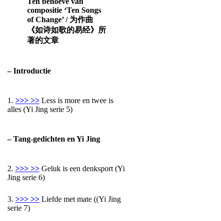
Ten behoeve van
compositie ‘Ten Songs
of Change’ / 为作曲
《如诗如歌的易经》所
著的文章
– Introductie
1.
>>> >>
Less is more en twee is
alles (Yi Jing serie 5)
– Tang-gedichten en Yi Jing
2.
>>> >>
Geluk is een denksport (Yi
Jing serie 6)
3.
>>> >>
Liefde met mate ((Yi Jing
serie 7)