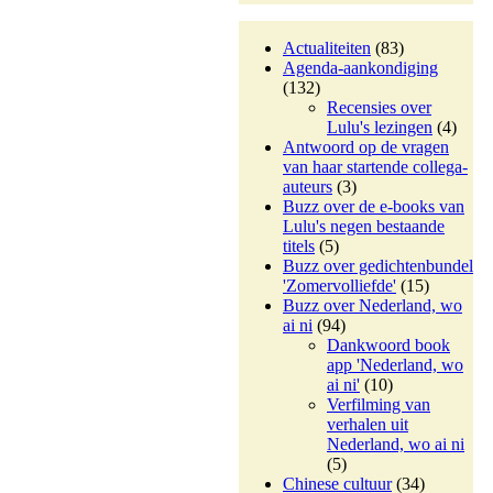
Actualiteiten
(83)
Agenda-aankondiging
(132)
Recensies over
Lulu's lezingen
(4)
Antwoord op de vragen
van haar startende collega-
auteurs
(3)
Buzz over de e-books van
Lulu's negen bestaande
titels
(5)
Buzz over gedichtenbundel
'Zomervolliefde'
(15)
Buzz over Nederland, wo
ai ni
(94)
Dankwoord book
app 'Nederland, wo
ai ni'
(10)
Verfilming van
verhalen uit
Nederland, wo ai ni
(5)
Chinese cultuur
(34)