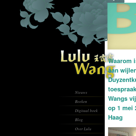
Waarom i
aan wijle
Duyzentk
toespraak
Nieuws
Wangs vi
Boeken
op 1 mei 
Digitaal boek
Haag
Blog
Over Lulu