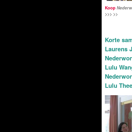
Koop
Nederw
>>> >>
Korte sam
Laurens J
Nederwon
Lulu Wang
Nederwond
Lulu The