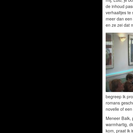
de inhoud passe
verhaaltjes te 
meer dan een 
en ze zei dat 
begreep ik pro
romans geschre
novelle of ee
Meneer Balk, p
warmhartig, dir
kom, praat ik i