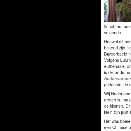
Ik heb het boe
volgende.
Hoewel dit bo
bekend zijn, k
Bijvoorbeeld h
Volgens Lulu v
euthenasie, d
is (Voor de re
Nederwonder
gedachten in d
Wij Nederlande
groten is, maa
de kleinen. Dit
klein zijn jui
Het was boeie
een Chinese o