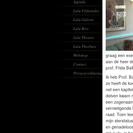
Agenda
Lulu Filmstudio
Lulu Galerie
Lulu Reis
Lulu Theater
Lulu Theehuis
graag een exe
Webshop
aan de heer d
Contact
prof. Frida Bal
Privacyverklaring
Ik heb Prof. B
ze heeft de ko
net een kapite
delven kwam r
een zogenaamd
vernietigende 
raad. Toen lee
mijn sterstatu
en genadeloos
mij, Lulu, je 