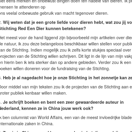
niet eens merken en onbewust dingen doen ten nadele van dieren. Ik p
mensen te attenderen op
ons veelal onbewuste gebruik van macht tegenover dieren.
2.
Wij weten dat je een grote liefde voor dieren hebt, wat zou jij v
Stichting Red Een Dier kunnen betekenen?
et meest voor de hand liggend zijn bijvoorbeeld mijn artikelen over di
e natuur, ik zou deze belangeloos beschikbaar willen stellen voor publi
an de Stichting. Indien mogelijk zou ik zelfs korte stukjes speciaal over
rojecten van de Stichting willen schrijven. Dit ligt in de lijn van mijn va
en hierin ben ik iets sterker dan op andere gebieden. Verder zou ik een
boeken willen doneren voor de fundraising van de Stichting.
3.
Heb je al nagedacht hoe je onze Stichting in het zonnetje kan z
Door middel van mijn teksten zou ik de projecten van de Stichting aan 
groter publiek kenbaar willen maken.
4.
Je schrijft boeken en bent een zeer gewaardeerde auteur in
Nederland, kennen ze in China jouw werk ook?
Ik ben columnist van World Affairs, een van de meest invloedrijke blad
nternationale zaken in China.