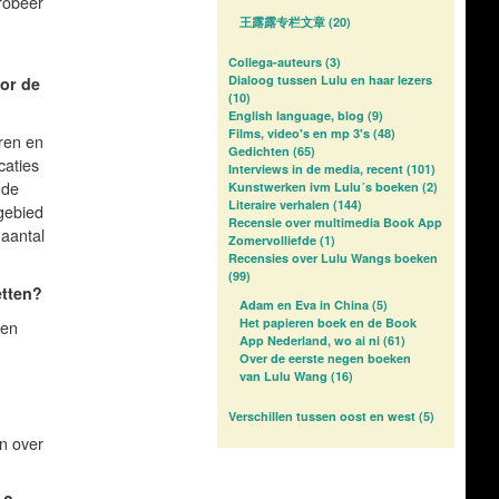
robeer
王露露专栏文章
(20)
Collega-auteurs
(3)
Dialoog tussen Lulu en haar lezers
oor de
(10)
English language, blog
(9)
Films, video's en mp 3's
(48)
eren en
Gedichten
(65)
caties
Interviews in de media, recent
(101)
 de
Kunstwerken ivm Lulu´s boeken
(2)
Literaire verhalen
(144)
kgebied
Recensie over multimedia Book App
 aantal
Zomervolliefde
(1)
Recensies over Lulu Wangs boeken
(99)
etten?
Adam en Eva in China
(5)
Het papieren boek en de Book
een
App Nederland, wo ai ni
(61)
Over de eerste negen boeken
van Lulu Wang
(16)
Verschillen tussen oost en west
(5)
en over