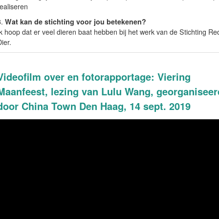
ealiseren
8.
Wat kan de stichting voor jou betekenen?
Ik hoop dat er veel dieren baat hebben bij het werk van de Stichting R
ier.
Videofilm over en fotorapportage: Viering
Maanfeest, lezing van Lulu Wang, georganiseer
door China Town Den Haag, 14 sept. 2019