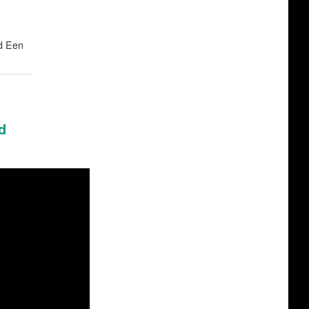
ed Een
d