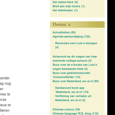
Het tedere kind
(0)
Brief aan mijn lezers
(1)
Het lelietheater
(1)
Actualiteiten
(83)
Agenda-aankondiging
(132)
Recensies over Lulu's lezingen
(4)
Antwoord op de vragen van haar
startende collega-auteurs
(3)
Buzz over de e-books van Lulu's
negen bestaande titels
(5)
Buzz over gedichtenbundel
'Zomervolliefde'
(15)
tander
Buzz over Nederland, wo ai ni
(94)
aag nog
Dankwoord book app
an
'Nederland, wo ai ni'
(10)
mee te
Verfilming van verhalen uit
onze
Nederland, wo ai ni
(5)
heus te
Chinese cultuur
(34)
dieren
Chinese language 中文, blog
(110)