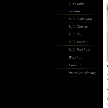
Over Lulu
Agenda
Lulu Filmstudio
Lulu Galerie
Lulu Reis
Lulu Theater
Lulu Theehuis
Webshop
Contact
Privacyverklaring
E
b