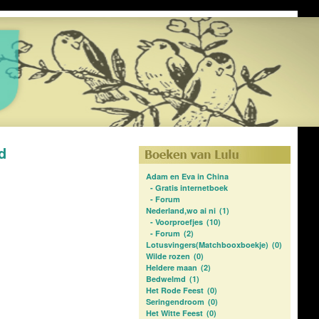
d
Adam en Eva in China
-
Gratis internetboek
-
Forum
Nederland,wo ai ni
(1)
-
Voorproefjes
(10)
-
Forum
(2)
Lotusvingers(Matchbooxboekje)
(0)
Wilde rozen
(0)
Heldere maan
(2)
Bedwelmd
(1)
Het Rode Feest
(0)
Seringendroom
(0)
Het Witte Feest
(0)