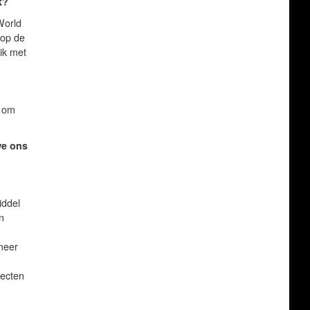
k?
World
 op de
ik met
n om
we ons
iddel
n
meer
jecten