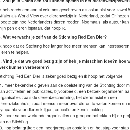
5.
Zou je in China een rol kunnen spelen in het dierenwelzijnswer
Ik heb reeds een aantal columns geschreven als columnist voor zowel 
Affairs als World View over dierenwelzijn in Nederland, zodat Chinezen
hoogte zijn hoe Nederlanders dieren redden. Nogmaals, als auteur kan 
ijn pen dieren bijstaan, dat hoop ik.
6.
Wat verwacht je zelf van de Stichting Red Een Dier?
Ik hoop dat de Stichting hoe langer hoe meer mensen kan interessere
ieren te helpen.
7.
Vind je dat we goed bezig zijn of heb je misschien idee?n hoe 
werk kunnen verbeteren?
Stichting Red Een Dier is zeker goed bezig en ik hoop het volgende:
-1. meer bekendheid geven aan de doelstelling van de Stichting door m
an activiteiten en publicaties, bijvoorbeeld, een bezoek organiseren aa
organisaties zoals de dierenbescherming, het dierenasiel en een
dierenziekenhuis, zodat mensen meer over dieren te weten komen en 
sympathie voor dieren krijgen, educatie en kennismaking
-2. meer samenwerkende organisaties en groepen betrekken bij de pro
van de Stichting
-3. nog belangrijker: een meerjarenplan opstellen en het stap voor stap