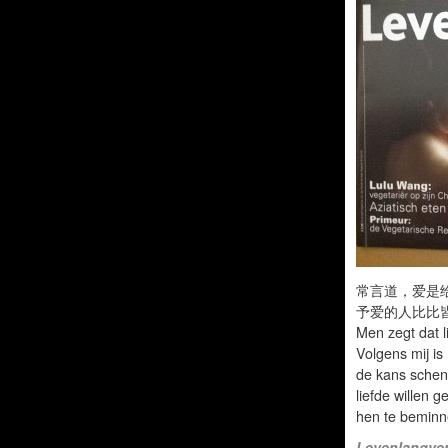
常言道，爱是
予爱的人比比
Men zegt dat l
Volgens mij is
de kans schenk
liefde willen
hen te beminne
Levenlangver