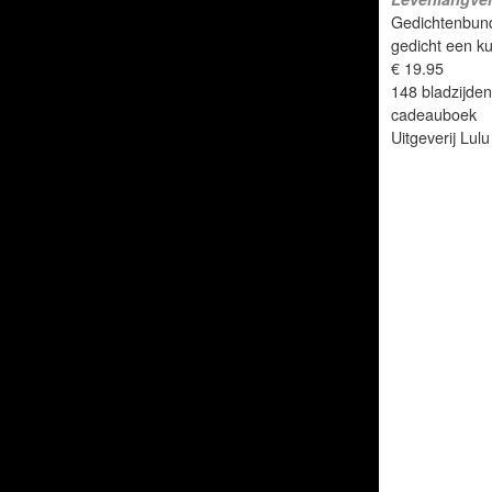
Gedichtenbunde
gedicht een kun
€ 19.95
148 bladzijden,
cadeauboek
Uitgeverij Lul