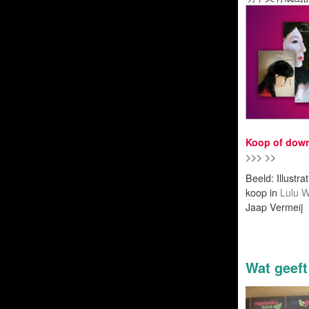
Koop of dow
>>> >>
Beeld: Illustra
koop in
Lulu 
Jaap Vermeij
Wat geeft