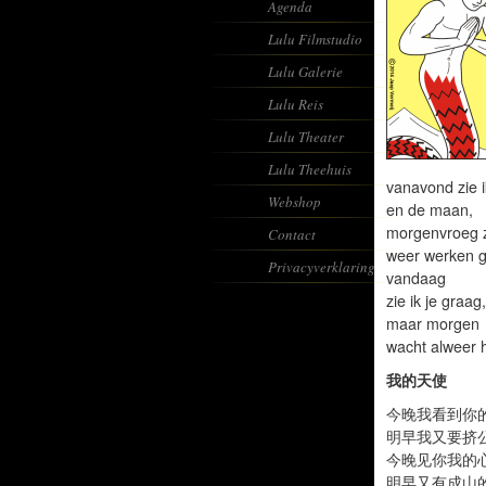
Agenda
Lulu Filmstudio
Lulu Galerie
Lulu Reis
Lulu Theater
Lulu Theehuis
vanavond zie i
Webshop
en de maan,
morgenvroeg z
Contact
weer werken 
Privacyverklaring
vandaag
zie ik je graag,
maar morgen
wacht alweer 
我的天使
今晚我看到你
明早我又要挤
今晚见你我的
明早又有成山