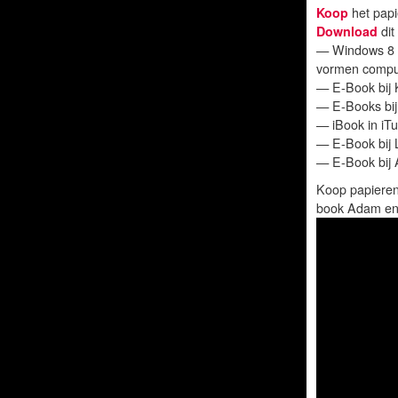
Koop
het pap
Download
dit
— Windows 8 
vormen compu
— E-Book bij 
— E-Books bij
— iBook in iT
— E-Book bij 
— E-Book bij 
Koop papieren
book Adam en