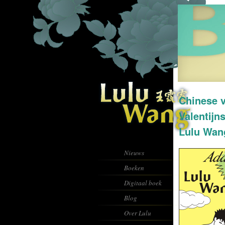
Chinese v
Valentijn
Lulu Wan
Nieuws
Boeken
Digitaal boek
Blog
Over Lulu