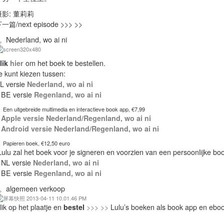
摄影: 董莉莉
一篇/next episode
>>> >>
。Nederland, wo ai ni
lik
hier
om het boek te bestellen.
e kunt kiezen tussen:
L versie
Nederland, wo ai ni
 BE versie
Regenland, wo ai ni
Een uitgebreide multimedia en interactieve book app, €7,99
–
Apple versie Nederland/Regenland, wo ai ni
–
Android versie Nederland/Regenland, wo ai ni
Papieren boek, €12,50 euro
Lulu zal het boek voor je signeren en voorzien van een persoonlijke b
 NL versie
Nederland, wo ai ni
 BE versie
Regenland, wo ai ni
。algemeen verkoop
lik op het plaatje en
bestel
>>> >>
Lulu’s boeken als book app en eboo