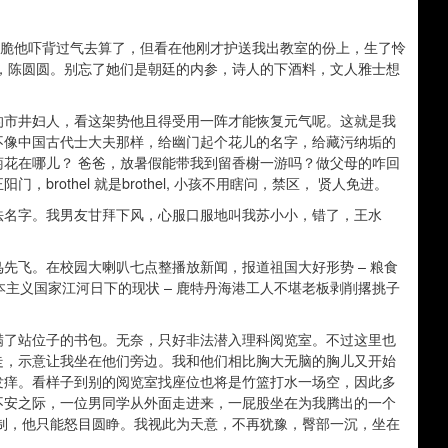
，将错就错干脆他吓背过气去算了，但看在他刚才护送我出教室的份上，生了怜
，陈圆圆。别忘了她们是朝廷的内参，诗人的下酒料，文人雅士想
的市井妇人，看这架势他且得受用一阵才能恢复元气呢。这就是我
不像中国古代士大夫那样，给幽门起个花儿的名字，给藏污纳垢的
花在哪儿？ 爸爸，放暑假能带我到留香榭一游吗？做父母的咋回
othel 就是brothel, 小孩不用瞎问，禁区， 贤人免进。
法名字。我男友甘拜下风，心服口服地叫我苏小小，错了，王水
先飞。在校园大喇叭七点整播放新闻，报道祖国大好形势 – 粮食
本主义国家江河日下的现状 – 鹿特丹海港工人不堪老板剥削撂挑子
满了站位子的书包。无奈，只好非法潜入理科阅览室。不过这里也
走，示意让我坐在他们旁边。我和他们相比胸大无脑的胸儿又开始
发痒。看样子到别的阅览室找座位也将是竹篮打水一场空，因此多
不安之际，一位男同学从外面走进来，一屁股坐在为我腾出的一个
制，他只能怒目圆睁。我视此为天意，不再犹豫，臀部一沉，坐在