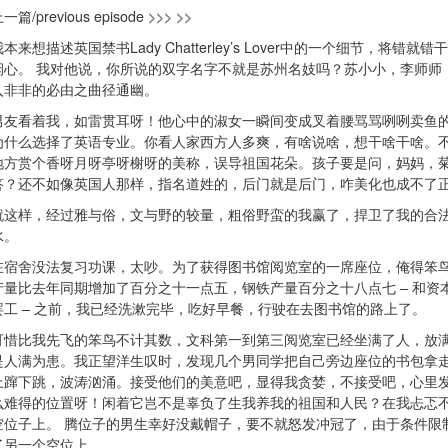
一篇/previous episode
>>> >>
我本来想描述英国禁书Lady Chatterley’s Lover中的一个细节
悯心。 我对他说，你所说的双字名字不就是苏州名妓吗？苏小小，李师师
入非非的必由之曲径通幽。
男友看着我，如雷贯耳呀！他心中的淑女一瞬间变成叉着腰骂骂咧咧卖鱼
为什么选择了英语专业。你看人家西方人多爽，有啥说啥，想干啥干啥。
地方赏个香呀月呀亭呀榭呀的美称，误导祖国花朵。孩子要是问，妈妈，菊
答？还不如像英国人那样，指名道姓的，后门就是后门，咋美化也成不了正阳门，br
就这样，经过雅与俗，文与野的较量，粗俗野蛮的我赢了，捍卫了我的合
水。
在宿舍没法复习功课，太吵。为了获得图书馆阅览室的一席座位，俺得笨鸟
产量比去年同期增加了百分之十一点五，钢铁产量百分之十八点七 – 和资
罢工 – 之前，我已经洗漱完毕，吃好早餐，行驶在去图书馆的路上了。
可惜比我先飞的笨鸟不计其数，文科第一到第三阅览室已经坐满了人，放
是人满为患。我正望洋生叹时，发现几个男同学把自己旁边座位的书包拿
上蹿下跳，波涛汹涌。接受他们的美意吧，显得我贪婪，不接受吧，心里
么难得的位置呀！闲着它岂不是辜负了生我养我的祖国和人民？在我忐忑
空位子上。 腾位子的男生幸好没戴帽子，要不就怒发冲冠了，由于条件限
了另一个空位上。