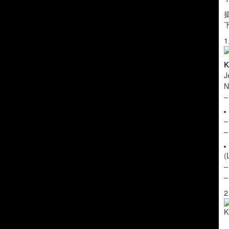
下
1
K
J
N
–
(
–
–
2
K