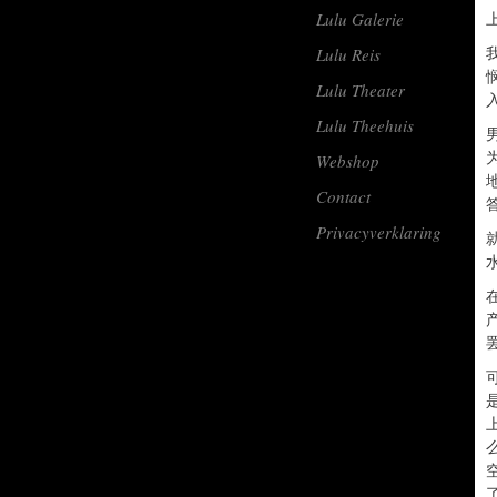
上
Lulu Galerie
Lulu Reis
Lulu Theater
Lulu Theehuis
Webshop
Contact
Privacyverklaring