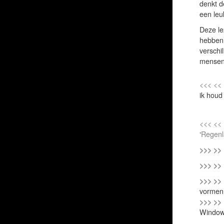
denkt d
een leu
Deze le
hebben 
verschi
mensen 
<<< <<
ik houd 
<<< <<
‘
Regenl
>>> >>
>>> >>
>>> >>
vormen
>>> >>
Window