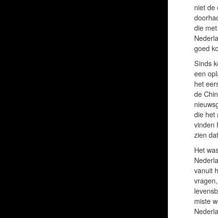
niet de
doorhad
die met
Nederla
goed ko
Sinds k
een opl
het eers
de Chin
nieuwsg
die het
vinden 
zien da
Het was
Nederla
vanuit 
vragen,
levensb
miste w
Nederla