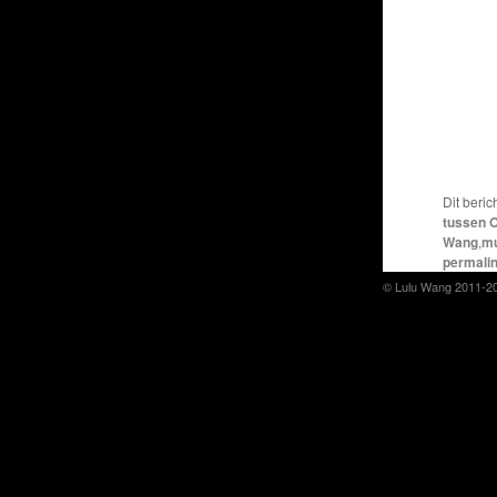
Dit beric
tussen 
Wang
,
mu
permali
© Lulu Wang 2011-2