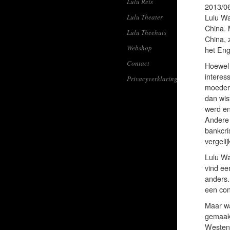
Lulu Reis
2013/06
Lulu Theater
Lulu Wa
China. 
Lulu Theehuis
China, 
Webshop
het Eng
Contact
Hoewel 
interes
Privacyverklaring
moeder 
dan wis
werd en
Andere 
bankcri
vergelij
Lulu Wa
vind ee
anders.
een con
Maar wa
gemaakt
Westen 