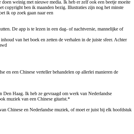
r doen weinig met nieuwe media. Ik heb er zelf ook een beetje moeite
et copyright ben ik maanden bezig. Illustraties zijn nog het minste
oet ik op zoek gaan naar een
ten. De app is te lezen in een dag- of nachtversie, mannelijke of
houd van het boek en zetten de verhalen in de juiste sfeer. Achter
ouwd
e en een Chinese verteller behandelen op allerlei manieren de
t in Den Haag. Ik heb ze gevraagd om werk van Nederlandse
k muziek van een Chinese gitarist.*
van Chinese en Nederlandse muziek, of moet er juist bij elk hoofdstuk