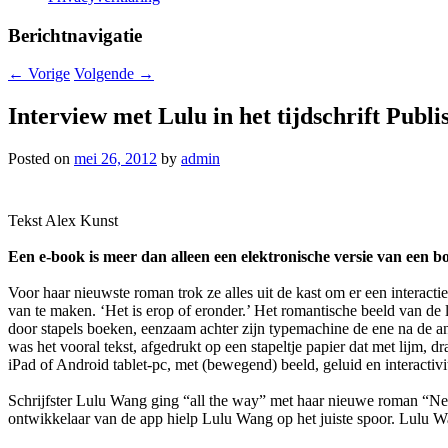
Berichtnavigatie
←
Vorige
Volgende
→
Interview met Lulu in het tijdschrift Publ
Posted on
mei 26, 2012
by
admin
Tekst Alex Kunst
Een e-book is meer dan alleen een elektronische versie van een b
Voor haar nieuwste roman trok ze alles uit de kast om er een interacti
van te maken. ‘Het is erop of eronder.’ Het romantische beeld van de l
door stapels boeken, eenzaam achter zijn typemachine de ene na de an
was het vooral tekst, afgedrukt op een stapeltje papier dat met lijm,
iPad of Android tablet-pc, met (bewegend) beeld, geluid en interactivit
Schrijfster Lulu Wang ging “all the way” met haar nieuwe roman “Ned
ontwikkelaar van de app hielp Lulu Wang op het juiste spoor. Lulu Wang