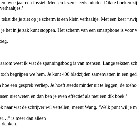
binnen twee jaar een fossiel. Mensen lezen steeds minder. Dikke boeken z
erhaaltjes.’
kst die je ziet op je scherm is een klein verhaaltje. Met een keer “swi
at je het in je zak kunt stoppen. Het scherm van een smartphone is voor
noeg.
 ‘Daarom weet ik wat de spanningsboog is van mensen. Lange teksten sc
 toch begrijpen we hem. Je kunt 400 bladzijden samenvatten in een gedic
oe een gesprek verliep. Je hoeft steeds minder uit te leggen, de toeho
en niet weten en dan ben je even effectief als met een dik boek.’
 naar wat de schrijver wil vertellen, meent Wang. ‘Welk punt wil je mak
eer…” is meer dan alleen
u denken.’