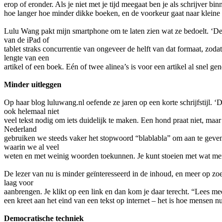
erop of eronder. Als je niet met je tijd meegaat ben je als schrijver 
hoe langer hoe minder dikke boeken, en de voorkeur gaat naar kleine v
Lulu Wang pakt mijn smartphone om te laten zien wat ze bedoelt. ‘De te
van de iPad of
tablet straks concurrentie van ongeveer de helft van dat formaat, zod
lengte van een
artikel of een boek. Eén of twee alinea’s is voor een artikel al snel ge
Minder uitleggen
Op haar blog luluwang.nl oefende ze jaren op een korte schrijfstijl.
ook helemaal niet
veel tekst nodig om iets duidelijk te maken. Een hond praat niet, maar
Nederland
gebruiken we steeds vaker het stopwoord “blablabla” om aan te geven h
waarin we al veel
weten en met weinig woorden toekunnen. Je kunt stoeien met wat mens
De lezer van nu is minder geïnteresseerd in de inhoud, en meer op zoek
laag voor
aanbrengen. Je klikt op een link en dan kom je daar terecht. “Lees m
een kreet aan het eind van een tekst op internet – het is hoe mensen n
Democratische techniek