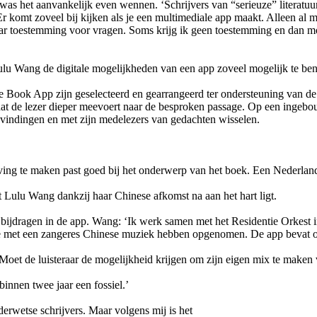
as het aanvankelijk even wennen. ‘Schrijvers van “serieuze” literatuu
 Er komt zoveel bij kijken als je een multimediale app maakt. Alleen al m
aar toestemming voor vragen. Soms krijg ik geen toestemming en dan m
u Wang de digitale mogelijkheden van een app zoveel mogelijk te benut
Book App zijn geselecteerd en gearrangeerd ter ondersteuning van de in
 dat de lezer dieper meevoert naar de besproken passage. Op een ingeb
evindingen en met zijn medelezers van gedachten wisselen.
ing te maken past goed bij het onderwerp van het boek. Een Nederlands
 Lulu Wang dankzij haar Chinese afkomst na aan het hart ligt.
le bijdragen in de app. Wang: ‘Ik werk samen met het Residentie Orkes
e met een zangeres Chinese muziek hebben opgenomen. De app bevat oo
oet de luisteraar de mogelijkheid krijgen om zijn eigen mix te maken 
binnen twee jaar een fossiel.’
ouderwetse schrijvers. Maar volgens mij is het