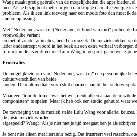
Wang maakt gretig gebruik van de mogelijkheden die apps bieden, al w
mee. Als je bezig bent met schrijven dan stop je daar al je energie in.
probleem. Als ik een link toevoeg naar een mooie foto dan moet ik d
andere oplossing.’
Met “Nederland, wo ai ni (Nederland, ik houd van jou)” probeerde Lul
vrouwelijke variant
en met of zonder animaties, beeld en muziek. De muziekstukken op de 
ieder onderstreept woord in het boek zit een extra verhaal verborgen
forum kan de lezer direct met Lulu Wang in gesprek gaan over zijn b
Frustraties
De mogelijkheid om van “Nederland, wo ai ni” een persoonlijke belev
cultuurverschillen van beide
landen. De multimediale vorm sluit daarmee aan bij het onderwerp dat
Maar een “tour de force” was het wel, denk alleen al aan de muzika
componisten* te spelen. Maar ik heb ook een studio gehuurd waar w
De toevoeging van de muziek stelde Lulu Wang voor allerlei keuzes. M
de juiste muziek worden
afgespeeld? Wang: ‘Als je niet met je tijd meegaat ben je als schrijver 
Je bent niet alleen met literatuur bezig. Dat frustreert veel rasechte, 