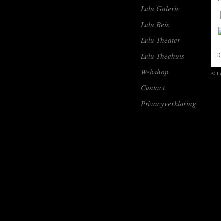
Lulu Galerie
Lulu Reis
Lulu Theater
D
Lulu Theehuis
Webshop
© L
Contact
Privacyverklaring