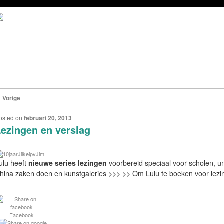
←
Vorige
ERICHTNAVIGATIE
osted on
februari 20, 2013
ezingen en verslag
ulu heeft
nieuwe series lezingen
voorbereid speciaal voor scholen, uni
hina zaken doen en kunstgaleries
>>> >>
Om Lulu te boeken voor lez
Facebook