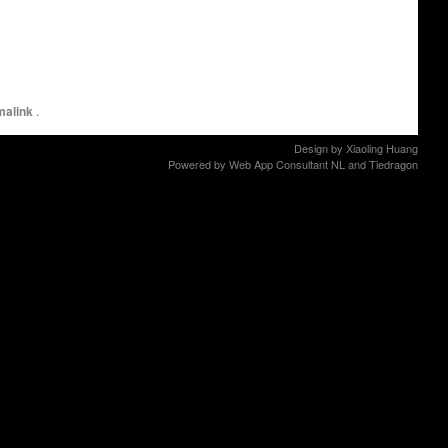
malink
.
Design by
Xiaoling Huang
Powered by
Web App Consultant NL
and
Tiedragon