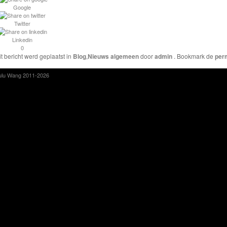
Google
Twitter
Linkedin
0
it bericht werd geplaatst in
Blog
,
Nieuws algemeen
door
admin
. Bookmark de
per
ulu Wang 2011-2026