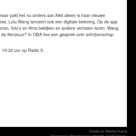
maar pakt het nu anders aan.Niet alleen is haar nieuwe
inees, Lulu Wang lanceert ook een digitale beleving. Op de app
ren, foto’s en films bekijken en andere verhalen lezen. Wang
n de literatuur? In OBA live een gesprek over schrijverschap
 19-20 uur op Radio 5.
Design by
Xiaoling Huang
Powered by
Web App Consultant NL
and
Tiedragon