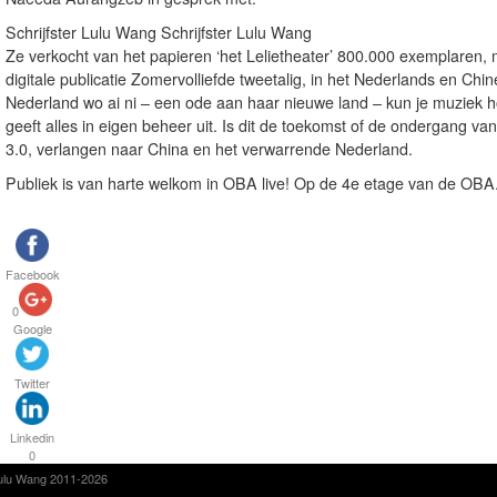
Schrijfster Lulu Wang Schrijfster Lulu Wang
Ze verkocht van het papieren ‘het Lelietheater’ 800.000 exemplaren, 
digitale publicatie Zomervolliefde tweetalig, in het Nederlands en Ch
Nederland wo ai ni – een ode aan haar nieuwe land – kun je muziek ho
geeft alles in eigen beheer uit. Is dit de toekomst of de ondergang va
3.0, verlangen naar China en het verwarrende Nederland.
Publiek is van harte welkom in OBA live! Op de 4e etage van de OBA.
Facebook
0
Google
Twitter
Linkedin
0
ulu Wang 2011-2026