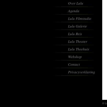
Over Lulu
Agenda
Lulu Filmstudio
Lulu Galerie
Lulu Reis
Lulu Theater
Lulu Theehuis
Webshop
Contact
Privacyverklaring
© L