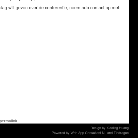
rslag wilt geven over de conferentie, neem aub contact op met:
permalink
.
Design by
Xiaoling Huang
Powered by
Web App Consultant NL
and
Tiedragon