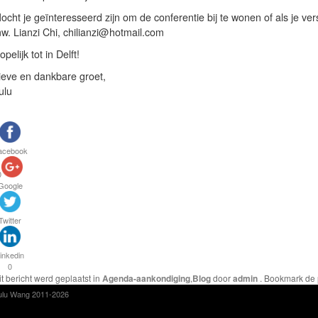
ocht je geïnteresseerd zijn om de conferentie bij te wonen of als je ve
w. Lianzi Chi, chilianzi@hotmail.com
opelijk tot in Delft!
ieve en dankbare groet,
ulu
acebook
0
Google
Twitter
inkedin
0
it bericht werd geplaatst in
Agenda-aankondiging
,
Blog
door
admin
. Bookmark de
ulu Wang 2011-2026