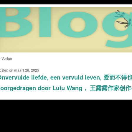
←
Vorige
ERICHTNAVIGATIE
osted on
maart 26, 2025
Onvervulde liefde, een vervuld leven, 爱
voorgedragen door Lulu Wang， 王露露作家