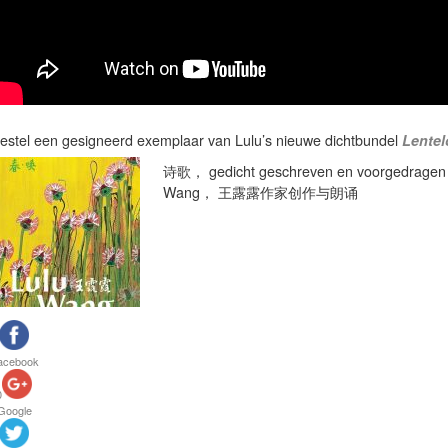
estel een gesigneerd exemplaar van Lulu’s nieuwe dichtbundel
Lentel
诗歌， gedicht geschreven en voorgedragen 
Wang， 王露露作家创作与朗诵
acebook
0
Google