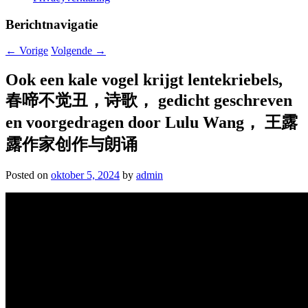
Berichtnavigatie
←
Vorige
Volgende
→
Ook een kale vogel krijgt lentekriebels,
春啼不觉丑，诗歌， gedicht geschreven
en voorgedragen door Lulu Wang， 王露
露作家创作与朗诵
Posted on
oktober 5, 2024
by
admin