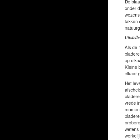
D
e bla
onder d
wezens.
takken 
natuurg
Uitstell
Als de r
bladere
op elka
Kleine 
elkaar 
H
et lev
afschei
bladere
vrede i
moment 
bladere
proberen
wetens 
werkeli