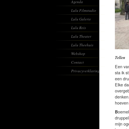
Agenda
Lulu Filmstudio
Lulu Galerie
Lulu Reis
Lulu Theater
Lulu Theehuis
Webshop
Tellen
Contact
Een van 
Privacyverklaring
sta ik 
een dru
Elke da
overgebl
denken.
hoeven 
B
oemelt
druppel
mijn oge