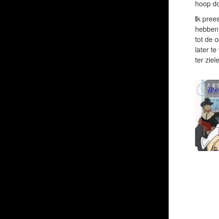
hoop do
I
k prees
hebben 
tot de 
later te
ter ziel