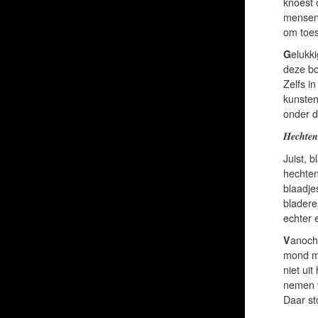
knoest 
menseno
om toes
G
elukk
deze bo
Zelfs i
kunsten
onder d
Hechten
Juist, 
hechten
blaadjes
bladere
echter 
V
anocht
mond ma
niet ui
nemen v
Daar st