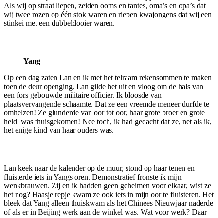
Als wij op straat liepen, zeiden ooms en tantes, oma’s en opa’s dat
wij twee rozen op één stok waren en riepen kwajongens dat wij een
stinkei met een dubbeldooier waren.
Yang
Op een dag zaten Lan en ik met het telraam rekensommen te maken
toen de deur openging. Lan gilde het uit en vloog om de hals van
een fors gebouwde militaire officier. Ik bloosde van
plaatsvervangende schaamte. Dat ze een vreemde meneer durfde te
omhelzen! Ze glunderde van oor tot oor, haar grote broer en grote
held, was thuisgekomen! Nee toch, ik had gedacht dat ze, net als ik,
het enige kind van haar ouders was.
Lan keek naar de kalender op de muur, stond op haar tenen en
fluisterde iets in Yangs oren. Demonstratief fronste ik mijn
wenkbrauwen. Zij en ik hadden geen geheimen voor elkaar, wist ze
het nog? Haasje repje kwam ze ook iets in mijn oor te fluisteren. Het
bleek dat Yang alleen thuiskwam als het Chinees Nieuwjaar naderde
of als er in Beijing werk aan de winkel was. Wat voor werk? Daar