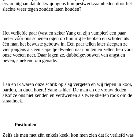
ervan uitgaan dat de kwajongens hun pestwerkzaamheden door het
slechte weer tegen zouden laten houden?
Het verliefde paar (vast en zeker Yang en zijn vampier) een paar
meter vóór ons schenen ogen op hun rug te hebben en schoten als
één man het bewuste gebouw in. Een paar tellen later sleepten ze
vier jongens als een stapeltje dweilen naar buiten en zetten hen voor
onze voeten neer. Daar lagen ze, dubbelgevouwen van angst en
beven, smekend om genade.
Lan en ik waren onze schrik op slag vergeten en wij riepen in koor,
pardon, in duet, hoera! Yang is hier! De man en de vrouw deden
alsof ze ons niet kenden en verdwenen als twee slierten rook om de
straathoek.
Postboden
Zelfs als men met zijn enkels keek, kon men zien dat ik verliefd was