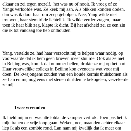
elkaar en zei tegen mezelf, het was nu of nooit. Ik vroeg of ze
Yangs verloofde was. Ze keek mij aan. Als blikken konden doden,
dan was ik door haar om zeep geholpen. Nee, Yang wilde niet
trouwen, haar stem trilde lichtelijk. Ik wilde verder vragen, maar
toen ik haar blik zag, klapte ik dicht. Bij het afscheid zei ze een zin
die ik tot vandaag toe heb onthouden.
Yang, vertelde ze, had haar verzocht mij te helpen waar nodig, op
voorwaarde dat ik hem geen brieven meer stuurde. Ook als ze niet
in Beijing was, kon ik dat nummer bellen, drukte ze mij op het hart.
Haar vrouwelijke collega in Beijing kon eveneens wat voor mij
doen. De kwajongens zouden van een koude kermis thuiskomen als
ze Lan en mij nog eens met stenen durfden te bekogelen, verzekerde
ze mij.
Twee vreemden
Ik hield mij in en wachtte totdat de vampier vertrok. Toen pas liet ik
mijn tranen de vrije loop gaan. Weken, nee, maanden achter elkaar
liep ik als een zombie rond. Lan nam mij kwalijk dat ik meer om