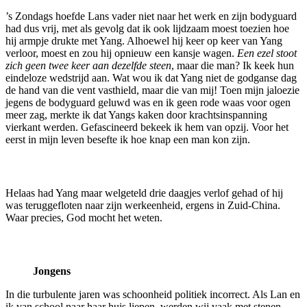
’s Zondags hoefde Lans vader niet naar het werk en zijn bodyguard
had dus vrij, met als gevolg dat ik ook lijdzaam moest toezien hoe
hij armpje drukte met Yang. Alhoewel hij keer op keer van Yang
verloor, moest en zou hij opnieuw een kansje wagen.
Een ezel stoot
zich geen twee keer aan dezelfde steen
, maar die man? Ik keek hun
eindeloze wedstrijd aan. Wat wou ik dat Yang niet de godganse dag
de hand van die vent vasthield, maar die van mij! Toen mijn jaloezie
jegens de bodyguard geluwd was en ik geen rode waas voor ogen
meer zag, merkte ik dat Yangs kaken door krachtsinspanning
vierkant werden. Gefascineerd bekeek ik hem van opzij. Voor het
eerst in mijn leven besefte ik hoe knap een man kon zijn.
Helaas had Yang maar welgeteld drie daagjes verlof gehad of hij
was teruggefloten naar zijn werkeenheid, ergens in Zuid-China.
Waar precies, God mocht het weten.
Jongens
In die turbulente jaren was schoonheid politiek incorrect. Als Lan en
ik van school naar haar huis liepen, werden wij vaak met stenen