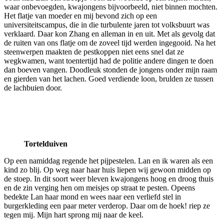
waar onbevoegden, kwajongens bijvoorbeeld, niet binnen mochten.
Het flatje van moeder en mij bevond zich op een
universiteitscampus, die in die turbulente jaren tot volksbuurt was
verklaard. Daar kon Zhang en alleman in en uit. Met als gevolg dat
de ruiten van ons flatje om de zoveel tijd werden ingegooid. Na het
steenwerpen maakten de pestkoppen niet eens snel dat ze
wegkwamen, want toentertijd had de politie andere dingen te doen
dan boeven vangen. Doodleuk stonden de jongens onder mijn raam
en gierden van het lachen. Goed verdiende loon, brulden ze tussen
de lachbuien door.
Tortelduiven
Op een namiddag regende het pijpestelen. Lan en ik waren als een
kind zo blij. Op weg naar haar huis liepen wij gewoon midden op
de stoep. In dit soort weer bleven kwajongens hoog en droog thuis
en de zin verging hen om meisjes op straat te pesten. Opeens
bedekte Lan haar mond en wees naar een verliefd stel in
burgerkleding een paar meter verderop. Daar om de hoek! riep ze
tegen mij. Mijn hart sprong mij naar de keel.