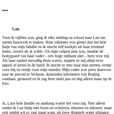
***
Lan
Toen ik vijftien was, ging ik elke middag na school naar Lan om
samen huiswerk te maken. Haar zitkamer was groter dan het hele
flatje van mijn familie en ik mocht zelf koekjes uit haar trommel
halen, zoveel als ik wilde. Als mijn vulpen stuk was, maakte de
bodyguard van haar vader – een hoge militaire piet – hem voor mij.
Als haar ouders toevallig thuis waren, stopten ze mij altijd twee
appels of peren in de hand. Ik mocht ze mee naar huis nemen, eentje
voor mij en eentje voor mijn moeder. Mijn vader was jaren daarvoor
naar de provincie Sichuan, duizenden kilometers van Beijing
vandaan, gestuurd en ik zag hem sinds jaar en dag alleen maar op de
foto.
Ja, Lans hele familie en aanhang waren lief voor mij. Niet alleen
omdat ik Lan hielp met lezen en schrijven, rekenen en tekenen, maar
ook omdat wij er, raar maar waar, als twee druppels water uitzagen.