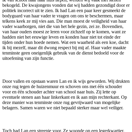
bekogeld. De kwajongens vonden dat wij hadden gezondigd door er
politiek incorrect uit te zien. Ik had Lan een paar keer gesmeekt de
bodyguard van haar vader te vragen om ons te beschermen, maar
telkens keek ze mij vies aan. Die man moest de veiligheid van haar
vader waarborgen, niet die van het hele gezin, zei ze. Bovendien,
van haar ouders moest ze leren voor zichzelf op te komen, want ze
hadden niet het eeuwige leven en konden haar niet tot einde der
tijden onder hun hoede nemen. Wat een waarheid als een koe, dacht
ik bij mezelf, maar dit dwong respect bij mij af. Haar vader maakte
tenminste geen oneigenlijk gebruik van de dienst bedoeld voor de
uitoefening van zijn functie.
Door vallen en opstaan waren Lan en ik wijs geworden. Wij drukten
onze rug tegen de huizenmuur en schoven ons met één schouder
voor en één schouder achter van school naar huis. Zij lette op
eventuele stenen aan haar linkerkant en ik aan mijn rechterkant. Op
deze manier was tenminste onze rug gevrijwaard van mogelijke
belagers. Samen waren we niet bepaald sterker maar wel veiliger.
Toch had Lan een streepje voor. Ze woonde op een legerkwartier,