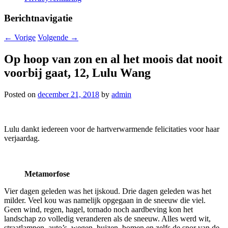
Berichtnavigatie
←
Vorige
Volgende
→
Op hoop van zon en al het moois dat nooit
voorbij gaat, 12, Lulu Wang
Posted on
december 21, 2018
by
admin
Lulu dankt iedereen voor de hartverwarmende felicitaties voor haar
verjaardag.
Metamorfose
Vier dagen geleden was het ijskoud. Drie dagen geleden was het
milder. Veel kou was namelijk opgegaan in de sneeuw die viel.
Geen wind, regen, hagel, tornado noch aardbeving kon het
landschap zo volledig veranderen als de sneeuw. Alles werd wit,
straatlampen, auto’s, wegen, huizen, bomen en zelfs de snor van de