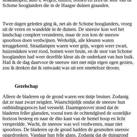
Schotse hooglanders die in de Haagse duinen graasden.
Twee dagen geleden ging ik, net als de Schotse hooglanders, vroeg
uit de veren en wandelde in de duinen. De sneeuw kon wel het
landschap compleet veranderen, maar de zon kon de sneeuw
spoorloos doen verdwijnen. Werkelijk, alle kleuren waren
teruggekeerd. Straatlampen waren weer grijs, wegen weer zwart,
huizendaken weer rood, bomen weer bruin, en de snor van Schotse
hooglanders had weer dezelfde kleur als de onderkant van hun buik.
Had ik de dag daarvoor de sneeuw niet met mijn eigen ogen gezien,
zou ik denken dat ik ontwaakt was uit een smetteloze droom.
Gezelschap
Alleen de bladeren op de grond waren een tintje bruiner. Zodanig
dat ze naar zwart neigden. Waarschijnlijk omdat de sneeuw hun
ontbindingsproces had versneld. Daartegenover stond dat de
bladeren feller glansden, vooral toen de ochtendgloed de oostelijke
horizon besteeg en naar de dito kant van de hemel hoop en licht
verspreidde. Wacht, de sneeuw was wel verdwenen, maar niet
spoorloos. De bladeren op de grond hadden de gesmolten sneeuw
opgedronken. Vandaar hun felle glans. Zodanig dat de duingrond