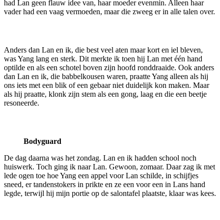
had Lan geen flauw idee van, haar moeder evenmin. Alleen haar
vader had een vaag vermoeden, maar die zweeg er in alle talen over.
Anders dan Lan en ik, die best veel aten maar kort en iel bleven,
was Yang lang en sterk. Dit merkte ik toen hij Lan met één hand
optilde en als een schotel boven zijn hoofd ronddraaide. Ook anders
dan Lan en ik, die babbelkousen waren, praatte Yang alleen als hij
ons iets met een blik of een gebaar niet duidelijk kon maken. Maar
als hij praatte, klonk zijn stem als een gong, laag en die een beetje
resoneerde.
Bodyguard
De dag daarna was het zondag. Lan en ik hadden school noch
huiswerk. Toch ging ik naar Lan. Gewoon, zomaar. Daar zag ik met
lede ogen toe hoe Yang een appel voor Lan schilde, in schijfjes
sneed, er tandenstokers in prikte en ze een voor een in Lans hand
legde, terwijl hij mijn portie op de salontafel plaatste, klaar was kees.