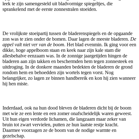
leek te zijn samengesteld uit bladvormige spiegeltjes, die
sprankelend met de eerste zonnestralen stoeiden.
De vrolijkste stoeipartij tussen de bladerenspiegels en de opgaande
zon was te zien onder de bomen. Daar lagen de meeste bladeren.
De
appel valt niet ver van de boom.
Het blad evenmin. Ik ging voor een
dikke, hoge appelboom staan en keek naar zijn kale stam die
allesbehalve eenzaam was. In de zonnige jaargetijden hingen de
bladeren aan zijn takken en beschermden hem tegen zonnesteek en
uitdroging. In de donkere maanden bedekten de bladeren de grond
rondom hem en behoedden zijn wortels tegen vorst. Nog
belangrijker, zo lagen ze binnen handbereik en kon hij zien wanneer
hij hen miste.
Inderdaad, ook na hun dood bleven de bladeren dicht bij de boom
met wie ze een lente en een zomer onafscheidelijk waren geweest.
Uit hun eigen verdorde lichamen, die langzaam maar zeker van
bruin tot zwart vervielen, putten ze hun laatste restje kracht.
Daarmee voorzagen ze de boom van de nodige warmte en
gezelschap.