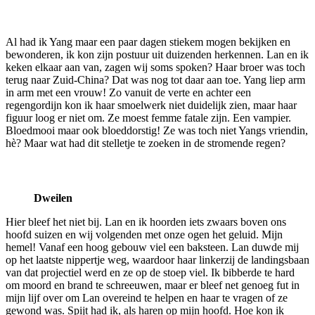
Al had ik Yang maar een paar dagen stiekem mogen bekijken en
bewonderen, ik kon zijn postuur uit duizenden herkennen. Lan en ik
keken elkaar aan van, zagen wij soms spoken? Haar broer was toch
terug naar Zuid-China? Dat was nog tot daar aan toe. Yang liep arm
in arm met een vrouw! Zo vanuit de verte en achter een
regengordijn kon ik haar smoelwerk niet duidelijk zien, maar haar
figuur loog er niet om. Ze moest femme fatale zijn. Een vampier.
Bloedmooi maar ook bloeddorstig! Ze was toch niet Yangs vriendin,
hè? Maar wat had dit stelletje te zoeken in de stromende regen?
Dweilen
Hier bleef het niet bij. Lan en ik hoorden iets zwaars boven ons
hoofd suizen en wij volgenden met onze ogen het geluid. Mijn
hemel! Vanaf een hoog gebouw viel een baksteen. Lan duwde mij
op het laatste nippertje weg, waardoor haar linkerzij de landingsbaan
van dat projectiel werd en ze op de stoep viel. Ik bibberde te hard
om moord en brand te schreeuwen, maar er bleef net genoeg fut in
mijn lijf over om Lan overeind te helpen en haar te vragen of ze
gewond was. Spijt had ik, als haren op mijn hoofd. Hoe kon ik