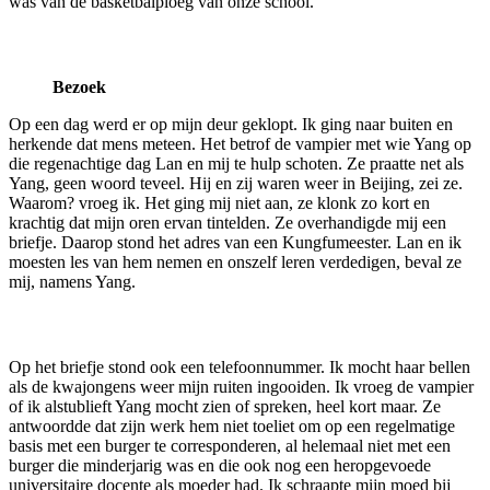
was van de basketbalploeg van onze school.
Bezoek
Op een dag werd er op mijn deur geklopt. Ik ging naar buiten en
herkende dat mens meteen. Het betrof de vampier met wie Yang op
die regenachtige dag Lan en mij te hulp schoten. Ze praatte net als
Yang, geen woord teveel. Hij en zij waren weer in Beijing, zei ze.
Waarom? vroeg ik. Het ging mij niet aan, ze klonk zo kort en
krachtig dat mijn oren ervan tintelden. Ze overhandigde mij een
briefje. Daarop stond het adres van een Kungfumeester. Lan en ik
moesten les van hem nemen en onszelf leren verdedigen, beval ze
mij, namens Yang.
Op het briefje stond ook een telefoonnummer. Ik mocht haar bellen
als de kwajongens weer mijn ruiten ingooiden. Ik vroeg de vampier
of ik alstublieft Yang mocht zien of spreken, heel kort maar. Ze
antwoordde dat zijn werk hem niet toeliet om op een regelmatige
basis met een burger te corresponderen, al helemaal niet met een
burger die minderjarig was en die ook nog een heropgevoede
universitaire docente als moeder had. Ik schraapte mijn moed bij