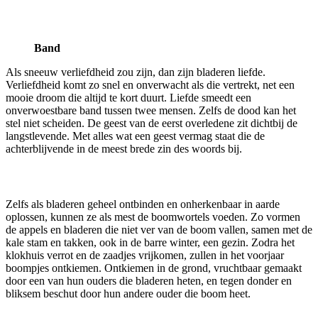
Band
Als sneeuw verliefdheid zou zijn, dan zijn bladeren liefde.
Verliefdheid komt zo snel en onverwacht als die vertrekt, net een
mooie droom die altijd te kort duurt. Liefde smeedt een
onverwoestbare band tussen twee mensen. Zelfs de dood kan het
stel niet scheiden. De geest van de eerst overledene zit dichtbij de
langstlevende. Met alles wat een geest vermag staat die de
achterblijvende in de meest brede zin des woords bij.
Zelfs als bladeren geheel ontbinden en onherkenbaar in aarde
oplossen, kunnen ze als mest de boomwortels voeden. Zo vormen
de appels en bladeren die niet ver van de boom vallen, samen met de
kale stam en takken, ook in de barre winter, een gezin. Zodra het
klokhuis verrot en de zaadjes vrijkomen, zullen in het voorjaar
boompjes ontkiemen. Ontkiemen in de grond, vruchtbaar gemaakt
door een van hun ouders die bladeren heten, en tegen donder en
bliksem beschut door hun andere ouder die boom heet.