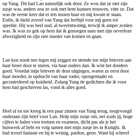
op Yang. Dit had Lan natuurlijk ook door. Ze wou dat ze niet zijn
zusje was, anders zou ze ook met hem kunnen trouwen, vitte ze. Dat
was de eerste keer dat er iets tussen haar en mij kwam te staan.
Enfin, ik hield zoveel van Yang dat leeftijd voor mij geen rol
speelde. Hij was heel oud, al tweeëntwintig, terwijl ik amper zestien
was. Ik was zo gek op hem dat ik genoegen nam met zijn oeverloze
afwezigheid en zijn rare manier van komen en gaan.
Lan kon nooit nee tegen mij zeggen en stemde toe mijn brieven aan
haar broer door te sturen, via haar ouders dan. Ik wist het donders
goed. Voordat mijn brieven de deur uitgingen, waren ze eerst door
haar moeder, in opdracht van haar vader, opengemaakt en
gecontroleerd op kuisheid. Zolang Yang de gedichten die ik voor
hem had geschreven las, vond ik alles goed.
Heel af en toe kreeg ik een paar zinnen van Yang terug, toegevoegd
onderaan zijn brief voor Lan. Help mijn zusje om, net zoals jij, hoge
cijfers te halen voor toetsen en examens, dicht pas als je het
huiswerk af hebt en volg samen met mijn zusje les in Kungfu. Ik
had teveel fantasie en hij te weinig, pardon, geen. Want hij schreef