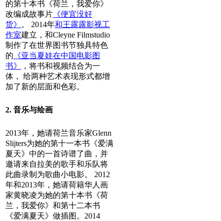
的第十本书《荷兰，我爱你》
改编成故事片
《便宜没好
货》
。 2014年
和
王露露影视工
作室
建立，和Cleyne Filmstudio
制作了在世界图书节独具特色
的
《亚当夏娃在中国电影图
书》
，将书和视频结合为一
体， 给两种艺术表现形式都增
加了新的层面和色彩。
2. 音乐与绘画
2013年，她请荷兰音乐家Glenn
Slijters为她的第十一本书《爱满
夏天》中的一首诗谱了曲，并
邀请来自拉美的歌手和乐队将
此曲录制为歌曲小电影。 2012
年和2013年，她请荷籍华人画
家黄晓凌为她的第十本书《荷
兰，我爱你》和第十二本书
《爱满夏天》做插图。2014