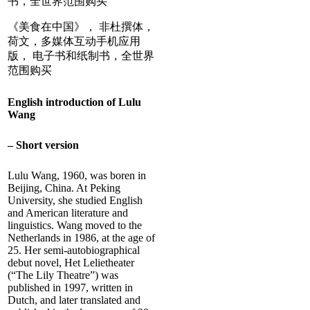
书，全世界范围购买
《美食在中国》， 非杜撰体，
荷文，多媒体互动手机应用
版， 电子书和纸制书，全世界
范围购买
English introduction of Lulu
Wang
– Short version
Lulu Wang, 1960, was boren in
Beijing, China. At Peking
University, she studied English
and American literature and
linguistics. Wang moved to the
Netherlands in 1986, at the age of
25. Her semi-autobiographical
debut novel, Het Lelietheater
(“The Lily Theatre”) was
published in 1997, written in
Dutch, and later translated and