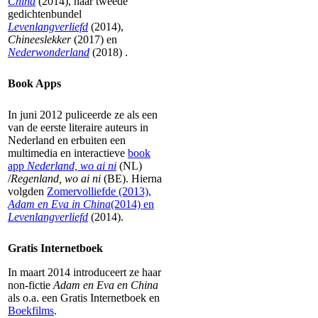
China
(2014), haar tweede
gedichtenbundel
Levenlangverliefd
(2014),
Chineeslekker
(2017) en
Nederwonderland
(2018) .
Book Apps
In juni 2012 puliceerde ze als een
van de eerste literaire auteurs in
Nederland en erbuiten een
multimedia en interactieve
book
app
Nederland, wo ai ni
(NL)
/
Regenland, wo ai ni
(BE). Hierna
volgden
Zomervolliefde (2013),
Adam en Eva in China
(2014) en
Levenlangverliefd
(2014).
Gratis Internetboek
In maart 2014 introduceert ze haar
non-fictie
Adam en Eva en China
als o.a. een Gratis Internetboek en
Boekfilms
.