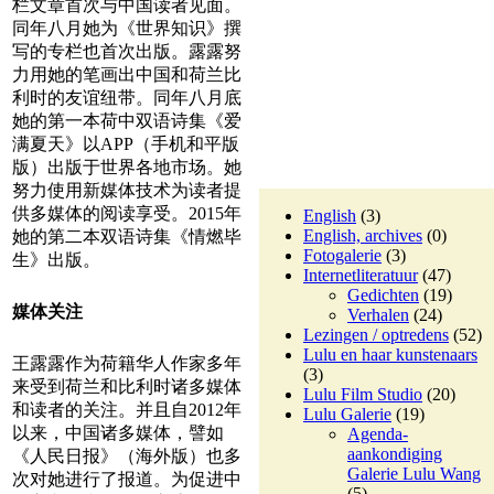
栏文章首次与中国读者见面。
同年八月她为《世界知识》撰
写的专栏也首次出版。露露努
力用她的笔画出中国和荷兰比
利时的友谊纽带。同年八月底
她的第一本荷中双语诗集《爱
满夏天》以APP（手机和平版
版）出版于世界各地市场。她
努力使用新媒体技术为读者提
供多媒体的阅读享受。2015年
English
(3)
English, archives
(0)
她的第二本双语诗集《情燃毕
Fotogalerie
(3)
生》出版。
Internetliteratuur
(47)
Gedichten
(19)
媒体关注
Verhalen
(24)
Lezingen / optredens
(52)
Lulu en haar kunstenaars
王露露作为荷籍华人作家多年
(3)
来受到荷兰和比利时诸多媒体
Lulu Film Studio
(20)
和读者的关注。并且自2012年
Lulu Galerie
(19)
以来，中国诸多媒体，譬如
Agenda-
aankondiging
《人民日报》（海外版）也多
Galerie Lulu Wang
次对她进行了报道。为促进中
(5)