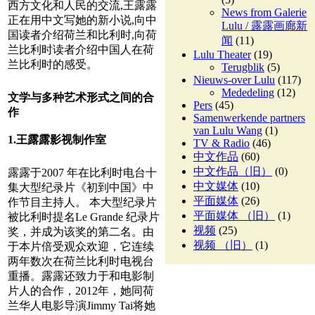
西方文化和人民的交流,王露露
News from Galerie
正在用中文写她的新小说,向中
Lulu / 露露画廊新
国读者介绍荷兰和比利时,向荷
闻
(11)
兰比利时读者介绍中国人在荷
Lulu Theater
(19)
兰比利时的感受。
Terugblik
(5)
Nieuws-over Lulu
(117)
Mededeling
(12)
文学与多种艺术形式之间的合
Pers
(45)
作
Samenwerkende partners
van Lulu Wang
(1)
1.王露露影视制作室
TV & Radio
(46)
中文作品
(60)
中文作品（旧）
(0)
露露于2007 年在比利时电台十
中文媒体
(10)
集大型纪录片《初到中国》中
平面媒体
(26)
作节目主持人。 本大型纪录片
平面媒体 （旧）
(1)
被比利时提名Le Grande 纪录片
视频
(25)
奖，并成为该奖的第二名。由
视频 （旧）
(1)
于本片倍受观众欢迎，它连续
两年数次在荷兰比利时电视台
重播。露露还致力于和电影制
片人的合作，2012年，她同荷
兰华人电影导演Jimmy Tai将她