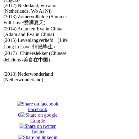
(2012) Nederland, wo ai ni
(Netherlands, Wo Ai Ni)
(2013) Zomervolliefde (Summer
Full Love/爱满夏天)
(2014) Adam en Eva in China
(Adam and Eva in China)
(2015) Levenlangverliefd （Life
Long in Love /情燃毕生）
(2017）Chineeslekker (Chinese
delicious /美食在中国）
(2018) Nederwonderland
(Netherwonderland)
Facebook
0
Google
Twitter