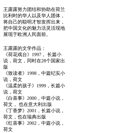
王露露努力团结和协助在荷兰
比利时的华人以及华人团体，
将自己的聪明才智发挥出来，
把中国文化的魅力活灵活现地
展现于欧洲人民面前。
王露露的文学作品：
《荷花戏台》1997， 长篇小
说，荷文，同时在28个国家出
版
《致读者》1998，中篇纪实小
说，荷文
《温柔的孩子》1999，长篇小
说，荷文
《白喜事》2000，中篇小说，
荷文， 也在意大利出版
《丁香梦》2001，长篇小说，
荷文，也在瑞典出版
《红喜事》2002，中篇小说，
荷文