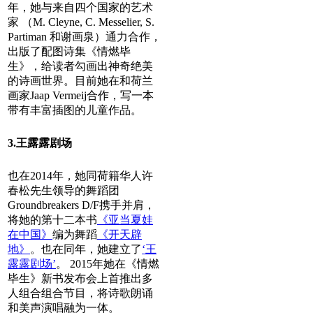
年，她与来自四个国家的艺术
家 （M. Cleyne, C. Messelier, S.
Partiman 和谢画泉）通力合作，
出版了配图诗集《情燃毕
生》，给读者勾画出神奇绝美
的诗画世界。目前她在和荷兰
画家Jaap Vermeij合作，写一本
带有丰富插图的儿童作品。
3.王露露剧场
也在2014年，她同荷籍华人许
春松先生领导的舞蹈团
Groundbreakers D/F携手并肩，
将她的第十二本书
《亚当夏娃
在中国》
编为舞蹈
《开天辟
地》
。也在同年，她建立了
‘王
露露剧场’
。 2015年她在《情燃
毕生》新书发布会上首推出多
人组合组合节目，将诗歌朗诵
和美声演唱融为一体。