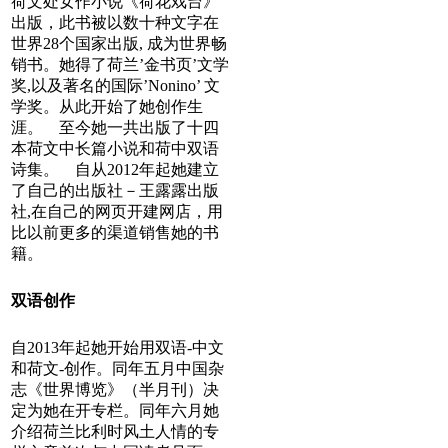
荷文处女作小说《荷花戏台》
出版，此书被以数十种文字在
世界28个国家出版, 成为世界畅
销书。她得了荷兰’金书页’文学
奖,以及著名的国际’Nonino’ 文
学奖。从此开始了她创作生
涯。 至今她一共出版了十四
本荷文中长篇小说和荷中双语
诗集。 自从2012年起她建立
了自己的出版社－王露露出版
社,在自己的网页开建网店，用
比以前更多的渠道销售她的书
籍。
双语创作
自2013年起她开始用双语-中文
和荷文-创作。同年五月中国杂
志《世界博览》（半月刊）决
定为她在开专栏。同年六月她
介绍荷兰比利时风土人情的专