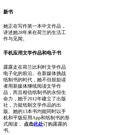
新书
她正在写作第一本中文作品，
讲述她28年来在荷兰的生活工
作与见闻。
手机应用文学作品和电子书
露露走在荷兰比利时文学作品
电子化的前沿。在新媒体挑战
纸制书的时代，她不但鼓励读
者用新媒体继续阅读文学作
品，而且相信纸制书的永恒生
命力，她于2012年建立了出版
社，力挺纸制文学作品的出
版。她的13本书均能同时以手
机和平版应用App和纸制书的形
式阅读，
点击
此处
订购露露的
书。