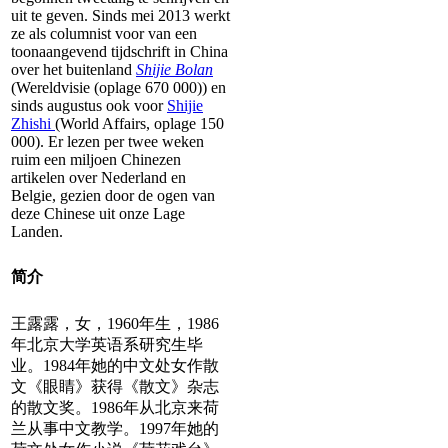
uit te geven. Sinds mei 2013 werkt
ze als columnist voor van een
toonaangevend tijdschrift in China
over het buitenland
Shijie Bolan
(Wereldvisie (oplage 670 000)) en
sinds augustus ook voor
Shijie
Zhishi
(World Affairs, oplage 150
000). Er lezen per twee weken
ruim een miljoen Chinezen
artikelen over Nederland en
Belgie, gezien door de ogen van
deze Chinese uit onze Lage
Landen.
简介
王露露，女，1960年生，1986
年北京大学英语系研究生毕
业。1984年她的中文处女作散
文《眼睛》获得《散文》杂志
的散文奖。1986年从北京来荷
兰从事中文教学。1997年她的