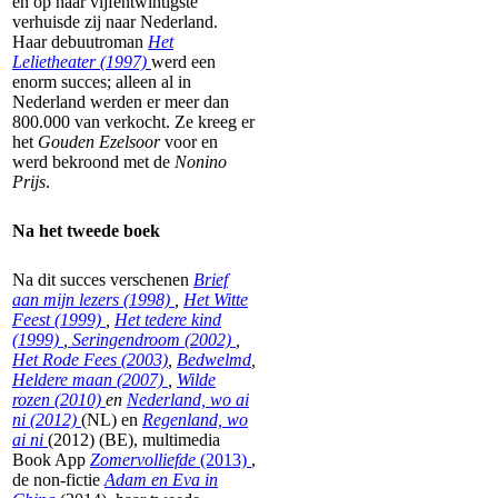
en op haar vijfentwintigste
verhuisde zij naar Nederland.
Haar debuutroman
Het
Lelietheater (1997)
werd een
enorm succes; alleen al in
Nederland werden er meer dan
800.000 van verkocht. Ze kreeg er
het
Gouden Ezelsoor
voor en
werd bekroond met de
Nonino
Prijs
.
Na het tweede boek
Na dit succes verschenen
Brief
aan mijn lezers (1998)
,
Het Witte
Feest (1999)
,
Het tedere kind
(1999)
,
Seringendroom (2002)
,
Het Rode Fees (2003)
,
Bedwelmd
,
Heldere maan (2007)
,
Wilde
rozen (2010)
en
Nederland, wo ai
ni (2012)
(NL) en
Regenland, wo
ai ni
(2012) (BE), multimedia
Book App
Zomervolliefde
(2013)
,
de non-fictie
Adam en Eva in