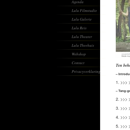
Agenda
Lulu Filmstudio
Lulu Galerie
Lulu Reis
Lulu Theater
Lulu Theehuis
Webshop
Contact
Ten be
Privacyverklaring
– Introdu
1.
>>> 
– Tang-ge
2.
>>> 
3.
>>> 
4.
>>> 
5.
>>> 