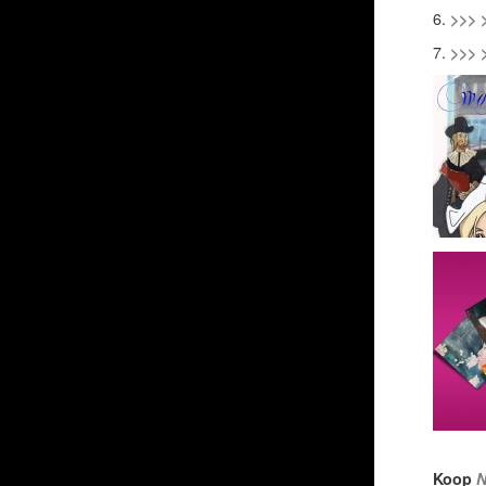
6.
>>> 
7.
>>> 
Koop
N