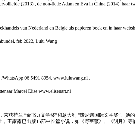
volliefde (2013) , de non-fictie Adam en Eva in China (2014), haar t
oekhandels van Nederland en België als papieren boek en in haar webs
enbundel, feb 2022, Lulu Wang
nr. /WhatsApp 06 5491 8954, www.luluwang.nl .
tenaar Marcel Elise www.elisenart.nl
》，荣获荷兰 “金书页文学奖”和意大利 “诺尼诺国际文学奖”
止，王露露已出版15部中长篇小说，如《野蔷薇》、《明月》等