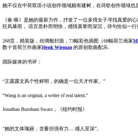
她不仅在中荷双语小说创作领域颇有建树，在诗歌创作领域也是佳
《春·唤》是她的最新力作，抒发了一位多情女子寻找真爱的
狂风暴雨， 语言质朴而明快，感情真挚而深沉，诗句恰似一行
268页，精装版，丝绸般封面，73幅彩色插图（68幅荷兰画家
Ma
数十首荷兰作曲家
Henk Wieman
的原创歌曲配乐.
国际媒体的书评：
“王露露文风个性鲜明，的确是一位天才作家。”
“Wang is an original, a writer of real talent.”
Jonathan Burnham Swarz，《纽约时报》
“她的文体瑰丽，含蓄但强有力… 感人至深”。