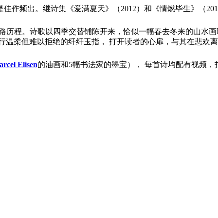
作频出。继诗集《爱满夏天》（2012）和《情燃毕生》（201
心路历程。诗歌以四季交替铺陈开来，恰似一幅春去冬来的山水
行温柔但难以拒绝的纤纤玉指， 打开读者的心扉，与其在悲欢
rcel Elisen
的油画和5幅书法家的墨宝）， 每首诗均配有视频，