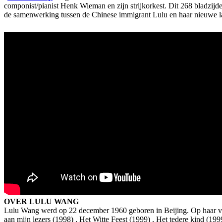
componist/pianist Henk Wieman en zijn strijkorkest. Dit 268 bladzijd
de samenwerking tussen de Chinese immigrant Lulu en haar nieuwe 
OVER LULU WANG
Lulu Wang werd op 22 december 1960 geboren in Beijing. Op haar vij
aan mijn lezers (1998) , Het Witte Feest (1999) , Het tedere kind (