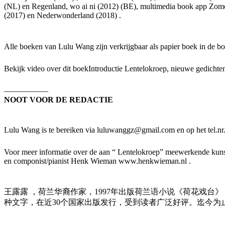
(NL) en Regenland, wo ai ni (2012) (BE), multimedia book app Zomer
(2017) en Nederwonderland (2018) .
Alle boeken van Lulu Wang zijn verkrijgbaar als papier boek in de b
Bekijk video over dit boekIntroductie Lentelokroep, nieuwe gedicht
—————–
NOOT VOOR DE REDACTIE
Lulu Wang is te bereiken via luluwanggz@gmail.com en op het tel.
Voor meer informatie over de aan “ Lentelokroep” meewerkende kuns
en componist/pianist Henk Wieman www.henkwieman.nl .
王露露 ，荷兰华裔作家，1997年出版荷兰语小说《荷花戏台
种文字，在近30个国家出版发行，受到读者广泛好评。迄今为