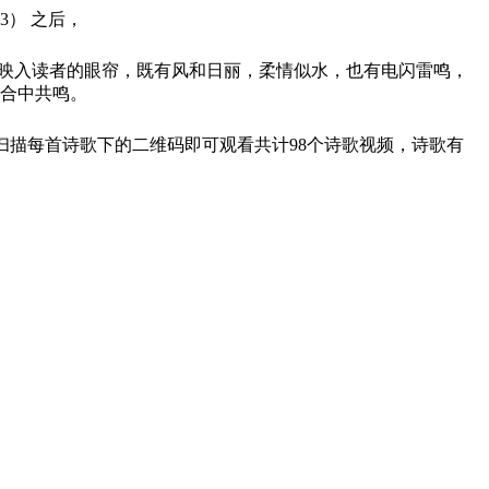
3） 之后，
画映入读者的眼帘，既有风和日丽，柔情似水，也有电闪雷鸣，
离合中共鸣。
扫描每首诗歌下的二维码即可观看共计98个诗歌视频，诗歌有