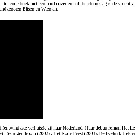
en tellende boek met een hard cover en soft touch omslag is de vrucht
landgenoten Elisen en Wieman.
fentwintigste verhuisde zij naar Nederland. Haar debuutroman Het Lel
1999) , Seringendroom (2002) , Het Rode Feest (2003), Bedwelmd, Helde