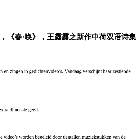
b. 2022 / 新闻通稿，《春·唤》，王露露之新作中荷双语诗集
n en zingen in gedichtenvideo’s. Vandaag verschijnt haar zestiende
xtra dimensie geeft.
 de video’s worden begeleid door tientallen muziekstukken van de