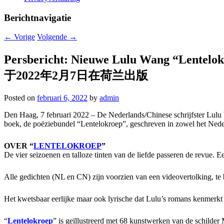
Berichtnavigatie
←
Vorige
Volgende
→
Persbericht: Nieuwe Lulu Wang “L
于2022年2月7日在荷兰出版
Posted on
februari 6, 2022
by
admin
Den Haag, 7 februari 2022 – De Nederlands/Chinese schrijfster Lulu W
boek, de poëziebundel “Lentelokroep”, geschreven in zowel het Neder
OVER “
LENTELOKROEP
”
De vier seizoenen en talloze tinten van de liefde passeren de revue. 
Alle gedichten (NL en CN) zijn voorzien van een videovertolking, te 
Het kwetsbaar eerlijke maar ook lyrische dat Lulu’s romans kenmerkt k
“
Lentelokroep
” is geïllustreerd met 68 kunstwerken van de schilder