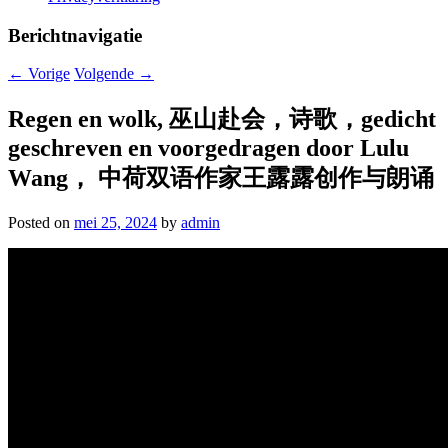
Berichtnavigatie
←
Vorige
Volgende
→
Regen en wolk, 巫山赴会，诗歌，gedicht
geschreven en voorgedragen door Lulu
Wang， 中荷双语作家王露露创作与朗诵
Posted on
mei 25, 2024
by
admin