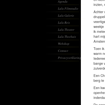
Agenda
inzien,
Lulu Filmstudio
Achter m
Lulu Galerie
druppel
veertig
Lulu Reis
weekje 
Lulu Theater
ik mete
hart mi
Lulu Theehuis
Amster
Webshop
Toen ik
Contact
warm ne
Privacyverklaring
Iederee
bange v
zuiverd
Een Chi
berg te 
Een kwa
openhei
inderdaa
De econ