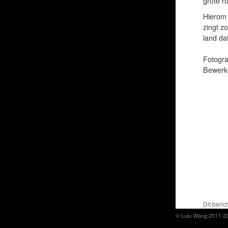
grote ro
Hierom 
zingt zo
land dat
Fotogra
Bewerki
Dit beric
© Lulu Wang 2011-2