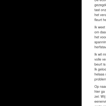
gezegde
tast on
het ver
fleurt h
Ik weet
om daar
het voo
spannin
herfsta
Ik wil 
volle v
beurt i
Ik gelo
helaas 
problem
Op naar
hier ga 
zei: Wi
eenenvi