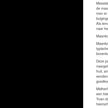
Meestal
de maan
men er 
buiging
Als iem
naar he
Maanko
Maankoe
typisch
bovenka
Deze pa
naargel
fruit, 
eendene
goedko
Midherf
een his
Yuan-dy
heersch