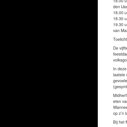
18.00 u
den IJs
18.00 u
18.30 u
19.30 u
van Maa
Toelicht
De vijf
feestda
volksgo
In deze
laatste
gevoele
(gesymb
Midherf
eten va
Wanneer
op z’n 
Bij het