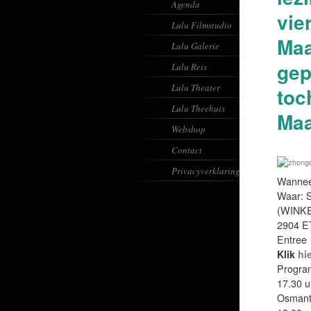
Agenda
vie
Lulu Filmstudio
Maa
Lulu Galerie
gep
Lulu Reis
Lulu Theater
toc
Lulu Theehuis
Maa
Webshop
Contact
Privacyverklaring
Wanneer
Waar:
(WINK
2904 E
Entree：
Klik
hi
Progra
17.30 u
Osmanth