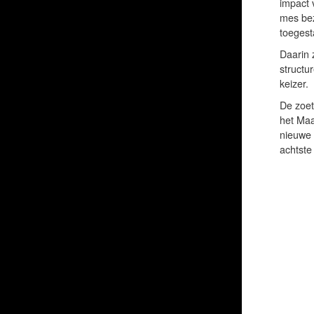
impact 
mes bez
toegest
Daarin 
structu
keizer.
De zoet
het Maa
nieuwe 
achtste