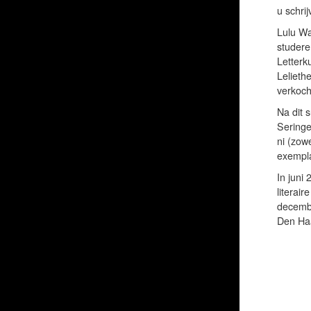
u schrij
Lulu Wa
studere
Letterk
Lelieth
verkoch
Na dit 
Seringe
ni (zow
exempla
In juni
literair
decembe
Den Ha