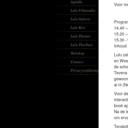
Agenda
Voor m
Lulu Filmstudio
Lulu Galerie
Progra
Lulu Reis
14.40 –
15.20 –
Lulu Theater
15.30 -
Lulu Theehuis
Inhoud 
Webshop
Lulu za
en West
Contact
de scho
Privacyverklaring
Tevens 
gewoont
ai ni (N
Voor de
interac
book ap
Na de l
om erva
Tenslot