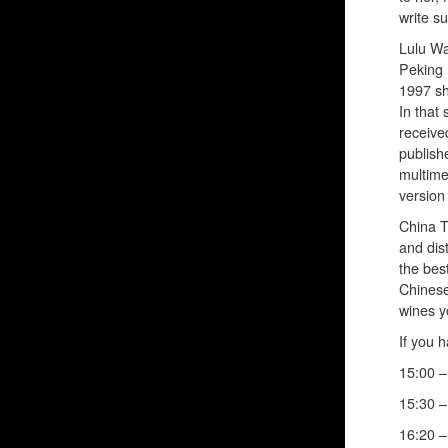
write s
Lulu Wa
Peking 
1997 sh
In that
received
publishe
multime
version 
China T
and dis
the bes
Chinese 
wines y
If you 
15:00 –
15:30 –
16:20 –