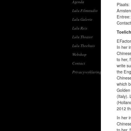
Agenda
Plaats:
Amster
Lulu Filmstudio
Entree:
Lulu Galerie
Contact
Lulu Reis
Toelich
Lulu Theater
EFactor
Lulu Theehuis
In her 
Chinese
Webshop
to her,
Contact
write s
the Eng
Privacyverklaring
Chinese
which b
Golden 
(Italy).
(Hollan
2012 thi
In her 
Chinese
to her,