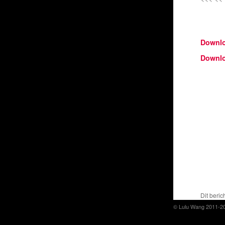
Downl
Downl
Dit beric
© Lulu Wang 2011-2