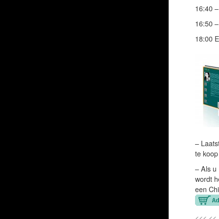
16:40 –
16:50 –
18:00 E
– Laats
te koop
– Als u
wordt h
een Chi
<<< <<