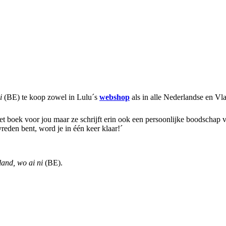
ni
(BE) te koop zowel in Lulu´s
webshop
als in alle Nederlandse en V
het boek voor jou maar ze schrijft erin ook een persoonlijke boodschap 
vreden bent, word je in één keer klaar!´
and, wo ai ni
(BE).