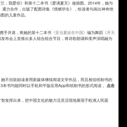
《荷兰，我爱你》和第十二本书《爱满夏天》做插图。2014年，她与
timan 和谢画泉）通力合作，出版了配图诗集《情燃毕生》，给读者勾画出神奇绝
富插图的儿童作品。
D/F携手并肩，将她的第十二本书
《亚当夏娃在中国》
编为舞蹈
《开天
新书发布会上首推出多人组合组合节目，将诗歌朗诵和美声演唱融为
，她不但鼓励读者用新媒体继续阅读文学作品，而且相信纸制书的
13本书均能同时以手机和平版应用App和纸制书的形式阅读，
点击
才智发挥出来，把中国文化的魅力活灵活现地展现于欧洲人民面