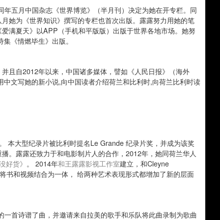
作。同年五月中国杂志《世界博览》（半月刊）决定为她在开专栏。同
八月她为《世界知识》撰写的专栏也首次出版。露露努力用她的笔
爱满夏天》以APP（手机和平版版）出版于世界各地市场。她努
诗集《情燃毕生》出版。
并且自2012年以来，中国诸多媒体，譬如《人民日报》（海外
用中文写她的新小说,向中国读者介绍荷兰和比利时,向荷兰比利时读
本大型纪录片被比利时提名Le Grande 纪录片奖，并成为该奖
播。露露还致力于和电影制片人的合作，2012年，她同荷兰华人
没好货》
。 2014年
和
王露露影视工作室
建立，和Cleyne
将书和视频结合为一体， 给两种艺术表现形式都增加了新的层面
满夏天》中的一首诗谱了曲，并邀请来自拉美的歌手和乐队将此曲录制为歌曲