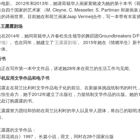
小电影。 2012年和2013年，她请荷籍华人画家黄晓凌为她的第十本书
自四个国家的艺术家 （M. Cleyne, C. Messelier, S. Par
美的诗画世界。目前她在和荷兰画家Jaap Vermeij合作，写一本带有丰
3.王露露剧场
也在2014年，她同荷籍华人许春松先生领导的舞蹈团Groundbreakers 
辟地》
。也在同年，她建立了
‘王露露剧场’
。 2015年她在《情燃毕生》
一体。
新书
她正在写作第一本中文作品，讲述她28年来在荷兰的生活工作与见闻。
手机应用文学作品和电子书
露露走在荷兰比利时文学作品电子化的前沿。在新媒体挑战纸制书的时代
永恒生命力，她于2012年建立了出版社，力挺纸制文学作品的出版。她的
此处
订购露露的书。
王露露努力团结和协助在荷兰比利时的华人以及华人团体，将自己的聪明
前。
王露露的文学作品：
《荷花戏台》1997， 长篇小说，荷文，同时在28个国家出版