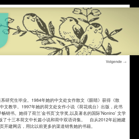
Volgende
→
英语系研究生毕业。1984年她的中文处女作散文《眼睛》获得《散
事中文教学。1997年她的荷文处女作小说《荷花戏台》出版，此书
销书。她得了荷兰’金书页’文学奖,以及著名的国际’Nonino’ 文学
了十三本荷文中长篇小说和荷中双语诗集。 自从2012年起她建
网页开建网店，用比以前更多的渠道销售她的书籍。