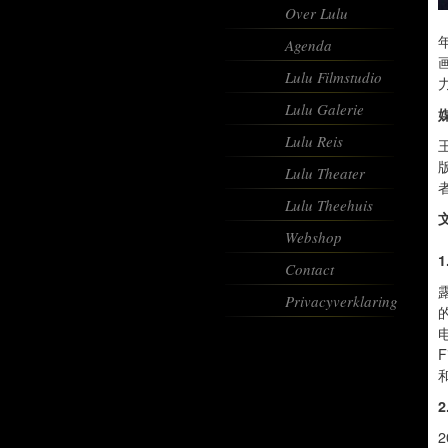
Over Lulu
Agenda
Lulu Filmstudio
Lulu Galerie
Lulu Reis
Lulu Theater
Lulu Theehuis
Webshop
Contact
Privacyverklaring