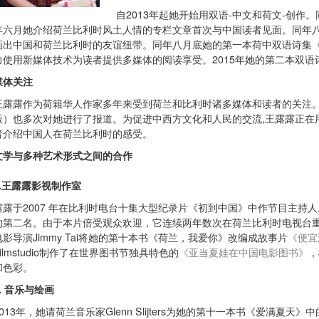
自2013年起她开始用双语-中文和荷文-创
年六月她介绍荷兰比利时风土人情的专栏文章首次与中国读者见面。同年
画出中国和荷兰比利时的友谊纽带。同年八月底她的第一本荷中双语诗集《
力使用新媒体技术为读者提供多媒体的阅读享受。2015年她的第二本双语
媒体关注
王露露作为荷籍华人作家多年来受到荷兰和比利时诸多媒体和读者的关注。
版）也多次对她进行了报道。为促进中西方文化和人民的交流,王露露正在
者介绍中国人在荷兰比利时的感受。
文学与多种艺术形式之间的合作
1.王露露影视制作室
露露于2007 年在比利时电台十集大型纪录片《初到中国》中作节目主持人。 
的第二名。由于本片倍受观众欢迎，它连续两年数次在荷兰比利时电视台重
电影导演Jimmy Tai将她的第十本书《荷兰，我爱你》改编成故事片
《便宜
Filmstudio制作了在世界图书节独具特色的
《亚当夏娃在中国电影图书》
，
和色彩。
2. 音乐与绘画
2013年，她请荷兰音乐家Glenn Slijters为她的第十一本书《爱