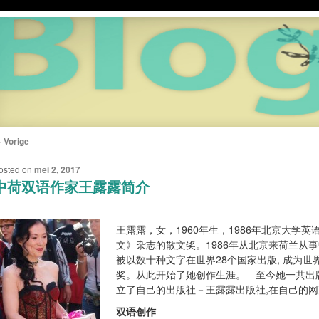
←
Vorige
ERICHTNAVIGATIE
osted on
mei 2, 2017
中荷双语作家王露露简介
王露露，女，1960年生，1986年北京大学
文》杂志的散文奖。1986年从北京来荷兰从
被以数十种文字在世界28个国家出版, 成为世界畅
奖。从此开始了她创作生涯。 至今她一共出版
立了自己的出版社－王露露出版社,在自己的
双语创作