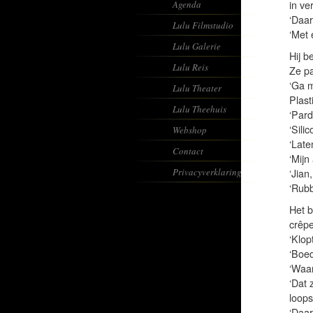
Agenda
in ve
‘Daar
Lulu Filmstudio
‘Met 
Lulu Galerie
Hij b
Lulu Reis
Ze pa
‘Ga m
Lulu Theater
Plast
Lulu Theehuis
‘Pard
‘Sili
Webshop
‘Late
Contact
‘Mijn
Privacyverklaring
‘Jian
‘Rubb
Het b
crêpe
‘Klop
‘Boe
‘Waar
‘Dat 
loops
‘Daar