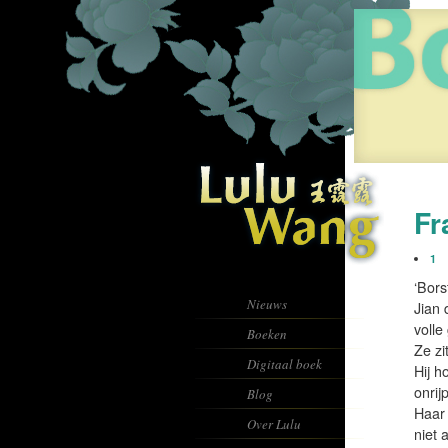
Fr
1
‘Bors
Nieuws
Jian 
volle
Boeken
Ze zi
Digitaal boek
Hij h
onrij
Blog
Haar 
Over Lulu
niet 