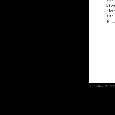
bij o
elke 
‘Dat 
‘Eh…’
© Lulu Wang 2011-2