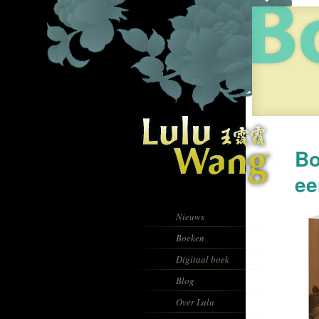
Bo
ee
Nieuws
Boeken
Digitaal boek
Blog
Over Lulu