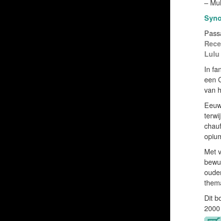
– Mu
Syno
Passa
Rece
Lulu
In fa
een C
van h
Eeuwe
terwi
chauf
opium
Met v
bewus
ouder
thema
Dit b
2000 