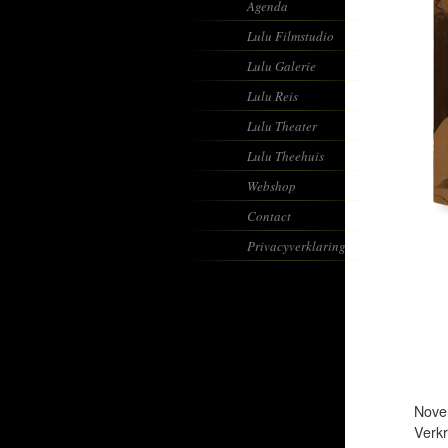
Agenda
Lulu Filmstudio
Lulu Galerie
Lulu Reis
Lulu Theater
Lulu Theehuis
Webshop
Contact
Privacyverklaring
Novel
Verkr