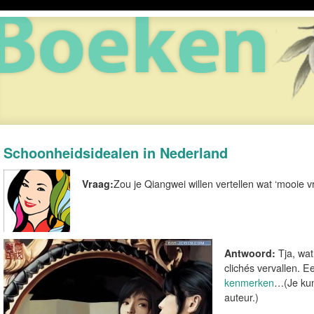
Schoonheidsidealen in Nederland
Vraag:
Zou je Qiangwei willen vertellen wat ‘mooie
Antwoord:
Tja, wat
clichés vervallen.
kenmerken
…(Je kun
auteur.)