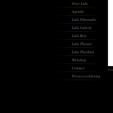
Over Lulu
Agenda
Lulu Filmstudio
Lulu Galerie
Lulu Reis
Lulu Theater
Lulu Theehuis
Webshop
Contact
© L
Privacyverklaring