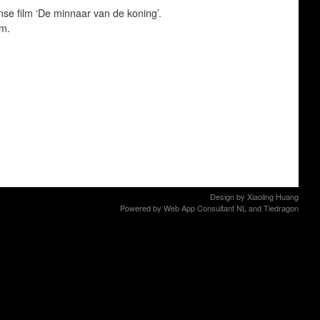
nse film ‘De minnaar van de koning’.
om.
Design by
Xiaoling Huang
Powered by
Web App Consultant NL
and
Tiedragon