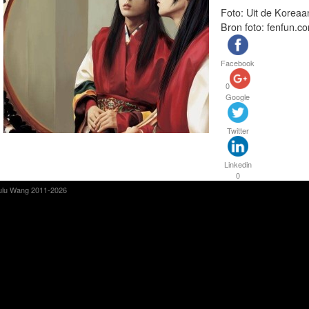
Foto: Uit de Koreaa
Bron foto: fenfun.c
Facebook
0
Google
Twitter
Linkedin
0
ulu Wang 2011-2026