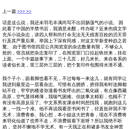
上一篇
>>> >>
话是这么说，我还未羽毛丰满尚写不出回肠荡气的小说。 因
此看了中国的半禁书后，我酒意未酣，咋办呢？近来伤痕文学
充斥小说杂志，讲四人帮和尚打伞无法无天残害百姓的滔天罪
行及其严重后果。举国上下深有同感，对这文学新变种趋之若
鹜。 由于图书馆四层公共阅览室的杂志数量有限，不够众人
抢的，馆员就把杂志复印了，在阅览室门口拉起铁丝来，挂在
上面。一个中篇故事下来，三十几页，好几米长。来自各系的
读者似长龙，里三层外三层的，把个复印件包围得水泄不通。
我个子小，踮着脚也看不见，不过每每一来这儿，就有同学让
我进到最里边一层看杂志。可惜有点拥挤，挤得我有时连脚都
站不住，窄窄的楼道弥漫着书友呼出的二氧化碳，有点像西藏
高原，空气显得稀薄，我喘气困难。但故事太精彩，也顾不了
有没有高原反应了。中文系男友课余时间想找我，就跑到这儿
来，一找一个准。他不再说我看歪书闲书了，径直批评我不学
无术，浪费青春。我心想，本小姐这大把青春，现在不浪费将
来羽化仙逝了也带不走，不浪费留着下崽呀？所以我绝不听
劝， 坚持不懈地不学无术。有一天我正在和诸多书友全神贯