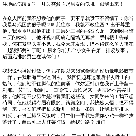
注地舔伤痕文学，耳边突然响起男友的低吼，跟我出来！
在众人面前我不想拨他的面子，要不早就嘴下不留情了：你当
我是马戏团的猴子呢？叫我往东，我就不敢往西？ 出于尊重
他，我乖乖地跟他走出里三层外三层的书友长龙，来到图书馆
三层的楼梯上。他环视四周确定隔墙无耳后，手指楼上告诫
我，你在紧里头看不见，我今天才发现，怪不得这么多人挤在
一起读那劳神子呢！ 原来你们几个小女生在第一排读故事，
后面几排的男生在读你们！
我想说他神经过敏，但几星期以来阅览杂志的经历像电影胶带
一样，在我脑海里快速倒带。 我回忆起耳边颈后书友呼出的
热气，他们站不住脚似的往前涌，偶尔还扑倒在我背上停留一
刹那。 莫非… 我倒抽一口冷气，后怕起来。男友还不善罢甘
休，他断定不少男生是冲着我们这些傻二女同学来的！我不想
苟同，但他说得有眉有眼的。踌躇之间，我恍然大悟，怪不得
我一来，书友们就把长龙断开，留出一条缝，让我上前排呢！
相反，在食堂排队买饭时，男生们一手就把我像小鸡一样给拨
落开了，自己冲上去打菜打饭。给我让路？ 没门！