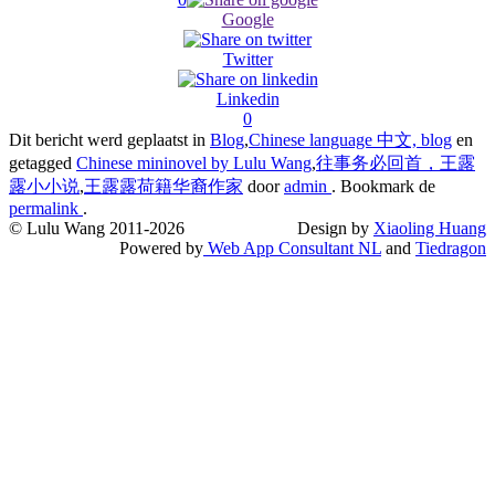
Google
Twitter
Linkedin
0
Dit bericht werd geplaatst in
Blog
,
Chinese language 中文, blog
en
getagged
Chinese mininovel by Lulu Wang
,
往事务必回首，王露
露小小说
,
王露露荷籍华裔作家
door
admin
. Bookmark de
permalink
.
© Lulu Wang 2011-2026
Design by
Xiaoling Huang
Powered by
Web App Consultant NL
and
Tiedragon