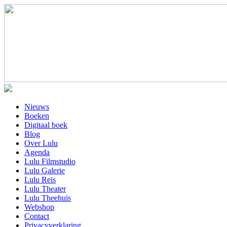
Nieuws
Boeken
Digitaal boek
Blog
Over Lulu
Agenda
Lulu Filmstudio
Lulu Galerie
Lulu Reis
Lulu Theater
Lulu Theehuis
Webshop
Contact
Privacyverklaring