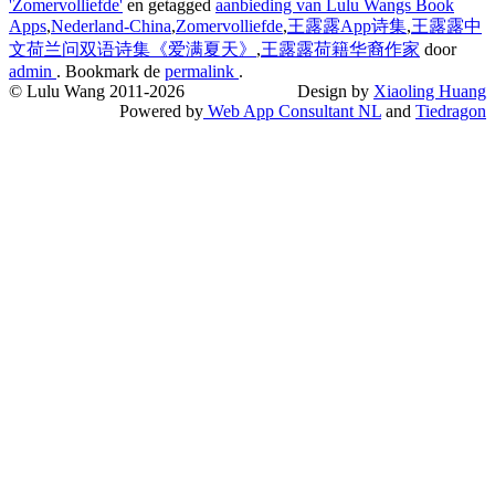
'Zomervolliefde'
en getagged
aanbieding van Lulu Wangs Book
Apps
,
Nederland-China
,
Zomervolliefde
,
王露露App诗集
,
王露露中
文荷兰问双语诗集《爱满夏天》
,
王露露荷籍华裔作家
door
admin
. Bookmark de
permalink
.
© Lulu Wang 2011-2026
Design by
Xiaoling Huang
Powered by
Web App Consultant NL
and
Tiedragon