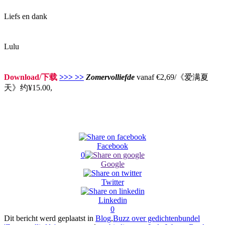
Liefs en dank
Lulu
Download/下载
>>> >>
Zomervolliefde
vanaf €2,69/《爱满夏
天》约¥15.00,
Facebook
0
Google
Twitter
Linkedin
0
Dit bericht werd geplaatst in
Blog
,
Buzz over gedichtenbundel