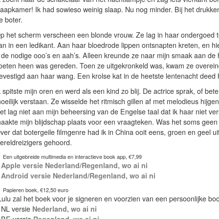
laapkamer! Ik had sowieso weinig slaap. Nu nog minder. Bij het drukken
e boter.
p het scherm verscheen een blonde vrouw. Ze lag in haar ondergoed te 
an in een ledikant. Aan haar bloedrode lippen ontsnapten kreten, en h
 de nodige ooo’s en aah’s. Alleen kreunde ze naar mijn smaak aan de h
oeten heen was gereden. Toen ze uitgekronkeld was, kwam ze overeind 
evestigd aan haar wang. Een krolse kat in de heetste lentenacht deed h
k spitste mijn oren en werd als een kind zo blij. De actrice sprak, of bet
oeilijk verstaan. Ze wisselde het ritmisch gillen af met melodieus hij
et lag niet aan mijn beheersing van de Engelse taal dat ik haar niet ve
aakte mijn blijdschap plaats voor een vraagteken. Was het soms geen ‘
ver dat botergeile filmgenre had ik in China ooit eens, groen en geel u
ereldreizigers gehoord.
Een uitgebreide multimedia en interactieve book app, €7,99
–
Apple versie Nederland/Regenland, wo ai ni
–
Android versie Nederland/Regenland, wo ai ni
Papieren boek, €12,50 euro
Lulu zal het boek voor je signeren en voorzien van een persoonlijke b
 NL versie
Nederland, wo ai ni