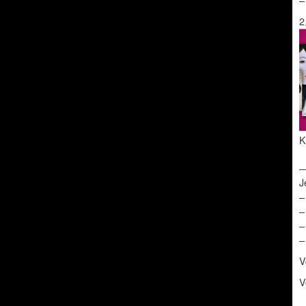
–
2
K
J
–
–
–
–
V
V