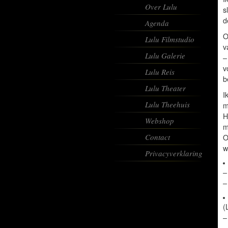
Over Lulu
s
d
Agenda
O
Lulu Filmstudio
v
Lulu Galerie
–
v
Lulu Reis
b
Lulu Theater
I
Lulu Theehuis
m
H
Webshop
m
Contact
O
w
Privacyverklaring
(
–