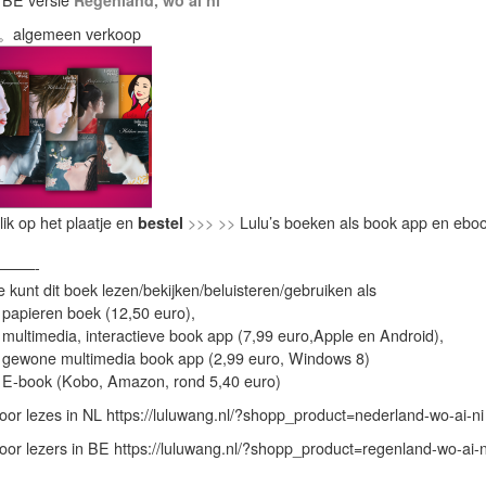
 BE versie
Regenland, wo ai ni
。algemeen verkoop
lik op het plaatje en
bestel
>>> >>
Lulu’s boeken als book app en eboo
———-
e kunt dit boek lezen/bekijken/beluisteren/gebruiken als
 papieren boek (12,50 euro),
 multimedia, interactieve book app (7,99 euro,Apple en Android),
 gewone multimedia book app (2,99 euro, Windows 8)
 E-book (Kobo, Amazon, rond 5,40 euro)
oor lezes in NL https://luluwang.nl/?shopp_product=nederland-wo-ai-ni
oor lezers in BE https://luluwang.nl/?shopp_product=regenland-wo-ai-n