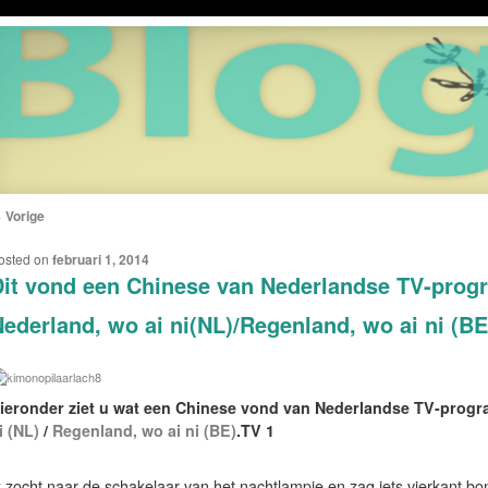
←
Vorige
ERICHTNAVIGATIE
osted on
februari 1, 2014
it vond een Chinese van Nederlandse TV-prog
ederland, wo ai ni(NL)/Regenland, wo ai ni (BE
ieronder ziet u wat een Chinese vond van Nederlandse TV-program
i (NL)
/
Regenland, wo ai ni (BE)
.TV 1
k zocht naar de schakelaar van het nachtlampje en zag iets vierkant b