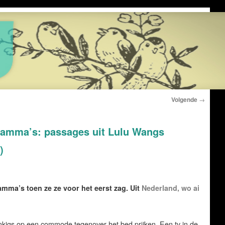
Volgende
→
ramma’s: passages uit Lulu Wangs
)
ma’s toen ze ze voor het eerst zag. Uit
Nederland, wo ai
onkigs op een commode tegenover het bed prijken. Een tv in de