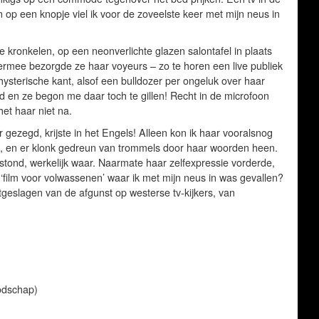
 op een knopje viel ik voor de zoveelste keer met mijn neus in
kronkelen, op een neonverlichte glazen salontafel in plaats
iermee bezorgde ze haar voyeurs – zo te horen een live publiek
ysterische kant, alsof een bulldozer per ongeluk over haar
en ze begon me daar toch te gillen! Recht in de microfoon
et haar niet na.
er gezegd, krijste in het Engels! Alleen kon ik haar vooralsnog
gen, en er klonk gedreun van trommels door haar woorden heen.
rstond, werkelijk waar. Naarmate haar zelfexpressie vorderde,
film voor volwassenen’ waar ik met mijn neus in was gevallen?
itgeslagen van de afgunst op westerse tv-kijkers, van
oodschap)