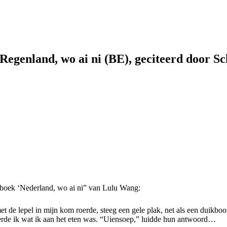
Regenland, wo ai ni (BE), geciteerd door Sch
t boek ‘Nederland, wo ai ni” van Lulu Wang:
t de lepel in mijn kom roerde, steeg een gele plak, net als een duikboo
eerde ik wat ik aan het eten was. “Uiensoep,” luidde hun antwoord…