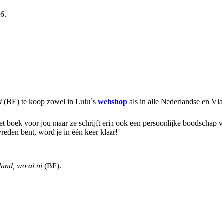
6.
ni
(BE) te koop zowel in Lulu´s
webshop
als in alle Nederlandse en V
het boek voor jou maar ze schrijft erin ook een persoonlijke boodschap 
vreden bent, word je in één keer klaar!´
and, wo ai ni
(BE).