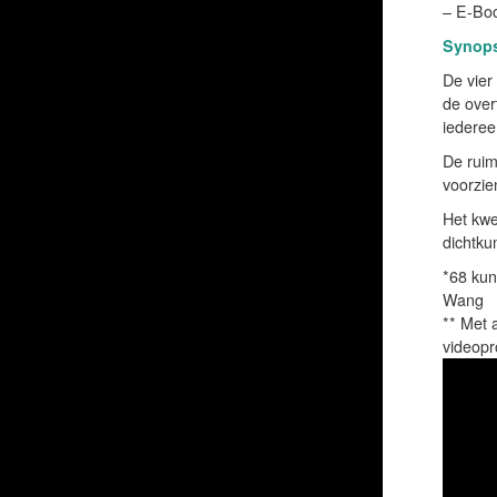
– E-Boo
Synops
De vier
de over
iederee
De ruim
voorzie
Het kwe
dichtku
*68 ku
Wang
** Met 
videopr