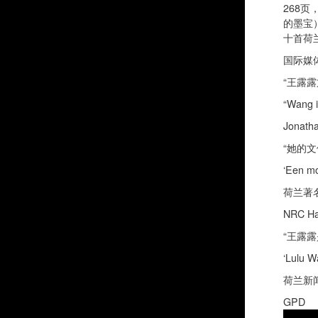
268
的墨宝
十首荷
国际媒
“王露
“Wang is
Jonat
“她的
‘Een mo
荷兰著
NRC Ha
“王露
‘Lulu W
荷兰新
GPD