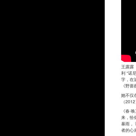
王露露
利 “
字，在
《野蔷
她不仅
（201
《春·
来，恰
暴雨，
者的心