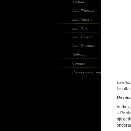
Agenda
Lulu Filmstudio
Lulu Galerie
Lulu Reis
Lulu Theater
Lulu Theehuis
Webshop
Contact
Privacyverklaring
Lentel
Dichtbu
De nie
Verkrij
–
Papie
rijk ge
onderaa