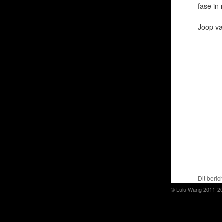
fase in 
Joop va
Dit beric
© Lulu Wang 2011-2