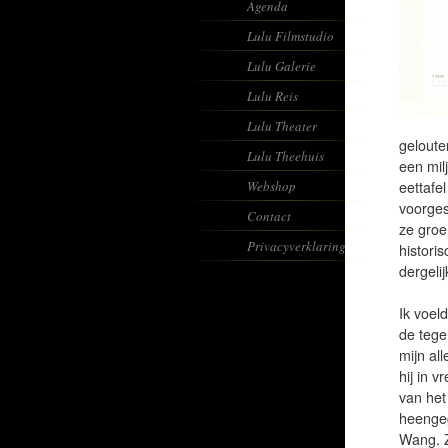
Agenda
Lulu Filmstudio
Lulu Galerie
Lulu Reis
Lulu Theater
geloute
Lulu Theehuis
een mil
Webshop
eettafe
voorges
Contact
ze groe
Privacyverklaring
histori
dergeli
Ik voel
de tege
mijn all
hij in v
van het
heengeg
Wang. Z