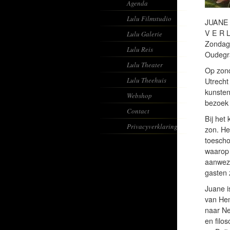
Agenda
Lulu Filmstudio
JUANE
V E R L
Lulu Galerie
Zondag 
Lulu Reis
Oudegra
Lulu Theater
Op zond
Lulu Theehuis
Utrecht
kunsten
Webshop
bezoek 
Contact
Bij het
Privacyverklaring
zon. Het
toescho
waarop 
aanwezi
gasten z
Juane i
van Hem
naar Ne
en filo