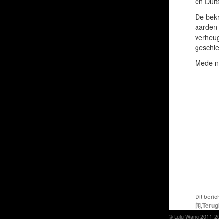
en Duit
De bekr
aarden 
verheug
geschie
Mede na
Dit beric
闻
,
Terugb
© Lulu Wang 2011-2