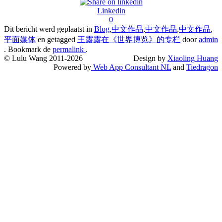
Linkedin
0
Dit bericht werd geplaatst in
Blog
,
中文作品
,
中文作品
,
中文作品
,
平面媒体
en getagged
王露露在《世界博览》的专栏
door
admin
. Bookmark de
permalink
.
© Lulu Wang 2011-2026
Design by
Xiaoling Huang
Powered by
Web App Consultant NL
and
Tiedragon