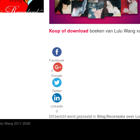
Koop of download
boeken van Lulu Wang v
Facebook
0
Google
Twitter
Linkedin
0
Dit bericht werd geplaatst in
Blog
,
Recensies over L
ulu Wang 2011-2026