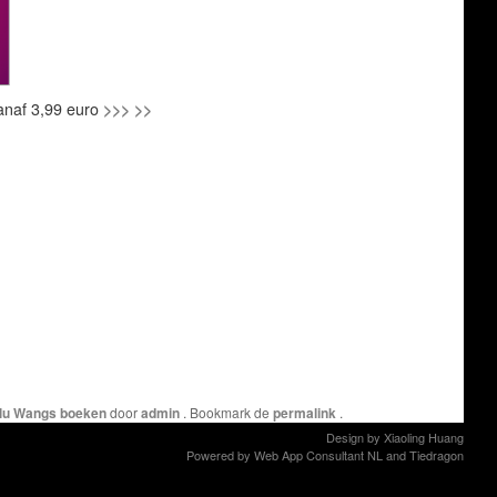
anaf 3,99 euro
>>> >>
ulu Wangs boeken
door
admin
. Bookmark de
permalink
.
Design by
Xiaoling Huang
Powered by
Web App Consultant NL
and
Tiedragon