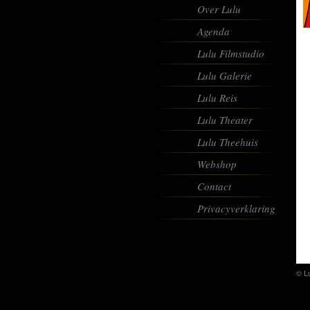
Over Lulu
Agenda
Lulu Filmstudio
Lulu Galerie
Lulu Reis
Lulu Theater
Lulu Theehuis
Webshop
Contact
Privacyverklaring
© L