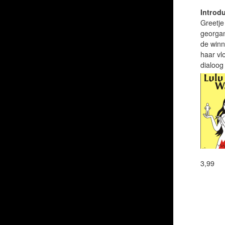
Introdu
Greetje
georgan
de winn
haar vlo
dialoog
3,99