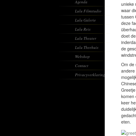
Agenda
unieke 
waar di
Lulu Filmstudio
tussen 
Lulu Galerie
deze fa
Lulu Reis
überhau
doet de
Lulu Theater
inderda
Lulu Theehuis
de gesc
windstr
Webshop
Om de s
Contact
andere 
Privacyverklaring
mogelij
Chinese
Greetje
komen e
keer he
duideli
gedacht
eten.